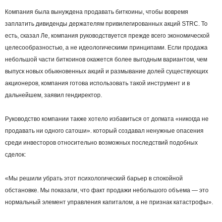
Компания была вынуждена продавать биткоины, чтобы вовремя
заплатить дивиденды держателям привилегированных акций STRC. То
есть, сказал Ле, компания руководствуется прежде всего экономической
целесообразностью, а не идеологическими принципами. Если продажа
небольшой части биткоинов окажется более выгодным вариантом, чем
выпуск новых обыкновенных акций и размывание долей существующих
акционеров, компания готова использовать такой инструмент и в
дальнейшем, заявил гендиректор.
Руководство компании также хотело избавиться от догмата «никогда не
продавать ни одного сатоши». который создавал ненужные опасения
среди инвесторов относительно возможных последствий подобных
сделок:
«Мы решили убрать этот психологический барьер в спокойной
обстановке. Мы показали, что факт продажи небольшого объема — это
нормальный элемент управления капиталом, а не признак катастрофы».