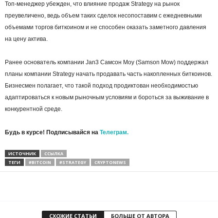
Топ-менеджер убежден, что влияние продаж Strategy на рынок
преувеличено, ведь объем таких сделок несопоставим с ежедневными
объемами торгов биткоином и не способен оказать заметного давления
на цену актива.
Ранее основатель компании Jan3 Самсон Моу (Samson Mow) поддержал
планы компании Strategy начать продавать часть накопленных биткоинов.
Бизнесмен полагает, что такой подход продиктован необходимостью
адаптироваться к новым рыночным условиям и бороться за выживание в
конкурентной среде.
Будь в курсе! Подписывайся на
Телеграм.
ИСТОЧНИК
ССЫЛКА
ТЕГИ
#BITCOIN
#STRATEGY
CRYPTONEWS
СХОЖИЕ СТАТЬИ
БОЛЬШЕ ОТ АВТОРА