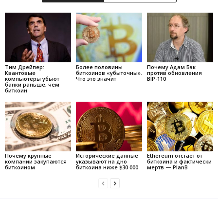
Тим Дрейпер:
Более половины
Почему Адам Бэк
Квантовые
биткоинов «убыточны».
против обновления
компьютеры убьют
Что это значит
BIP-110
банки раньше, чем
биткоин
Почему крупные
Исторические данные
Ethereum отстает от
компании закупаются
указывают на дно
биткоина и фактически
биткоином
биткоина ниже $30 000
мертв — PlanB