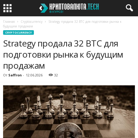
Главная
Cryptocurrency
Strategy продала 32 BTC для подготовки рынка к
будущим продажам
CRYPTOCURRENCY
Strategy продала 32 BTC для
подготовки рынка к будущим
продажам
От
Saffron
-
12.06.2026
32