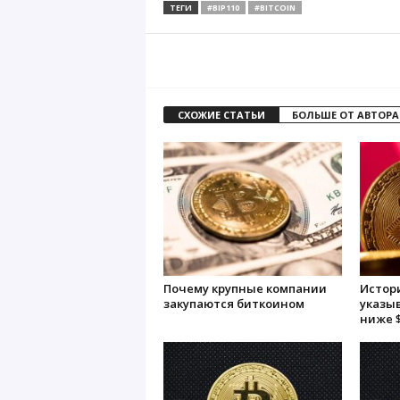
ТЕГИ
#BIP110
#BITCOIN
СХОЖИЕ СТАТЬИ
БОЛЬШЕ ОТ АВТОРА
Почему крупные компании
Истор
закупаются биткоином
указы
ниже $