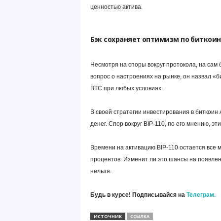
ценностью актива.
Бэк сохраняет оптимизм по биткоин
Несмотря на споры вокруг протокола, на сам 
вопрос о настроениях на рынке, он назвал «
BTC при любых условиях.
В своей стратегии инвестирования в биткоин
денег. Спор вокруг BIP-110, по его мнению, э
Времени на активацию BIP-110 остается все 
процентов. Изменит ли это шансы на появлен
нельзя.
Будь в курсе! Подписывайся на
Телеграм.
ИСТОЧНИК
ССЫЛКА