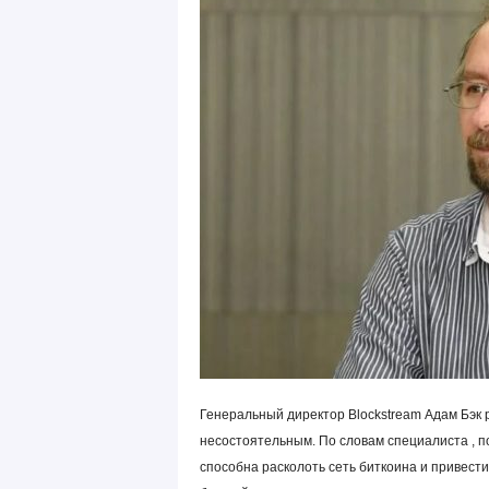
Генеральный директор Blockstream Адам Бэк р
несостоятельным. По словам специалиста , п
способна расколоть сеть биткоина и привес