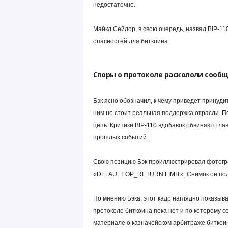
недостаточно.
Майкл Сейлор, в свою очередь, назвал BIP-11
опасностей для биткоина.
Споры о протоколе раскололи сооб
Бэк ясно обозначил, к чему приведет принуди
ним не стоит реальная поддержка отрасли. 
цепь. Критики BIP-110 вдобавок обвиняют гла
прошлых событий.
Свою позицию Бэк проиллюстрировал фотограф
«DEFAULT OP_RETURN LIMIT». Снимок он подпи
По мнению Бэка, этот кадр наглядно показывае
протоколе биткоина пока нет и по которому с
материале о казначейском арбитраже биткоин