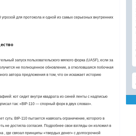
0 угрозой для протокола и одной из самых серьезных внутренних
щество
тельный запуск пользовательского мягкого форка (UASF), если за
Получится не полноценное обновление, а отколовшаяся побочная
вного автора предложения в том, что он искажает историю
ией: кот сидит внутри квадрата из синей ленты с надписью
сал так: «BIP-110 — спорный форк в двух словах».
т суть: BIP-110 пытается навязать ограничение, которого в
еть не достигла согласия. Подробнее свои взгляды он изложил в
а , где связал принципы «твердых денег» с долгосрочной