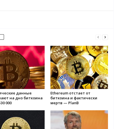
ические данные
Ethereum отстает от
вают на дно биткоина
биткоина и фактически
30 000
мертв — PlanB