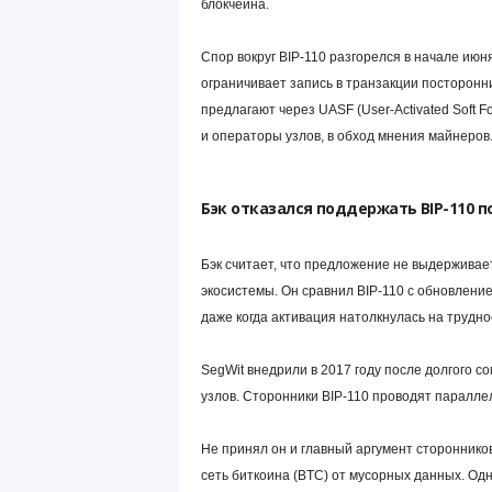
блокчейна.
Спор вокруг BIP-110 разгорелся в начале ию
ограничивает запись в транзакции посторонни
предлагают через UASF (User-Activated Soft 
и операторы узлов, в обход мнения майнеров
Бэк отказался поддержать BIP-110 
Бэк считает, что предложение не выдерживает
экосистемы. Он сравнил BIP-110 с обновление
даже когда активация натолкнулась на трудно
SegWit внедрили в 2017 году после долгого 
узлов. Сторонники BIP-110 проводят параллели
Не принял он и главный аргумент сторонников
сеть биткоина (BTC) от мусорных данных. Од