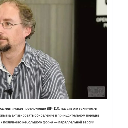
аскритиковал предложение BIP-110, назвав его технически
опытка активировать обновление в принудительном порядке
ти к появлению небольшого форка — параллельной версии