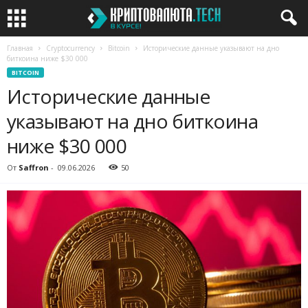
Главная
Cryptocurrency
Bitcoin
Исторические данные указывают на дно
биткоина ниже $30 000
BITCOIN
Исторические данные
указывают на дно биткоина
ниже $30 000
От
Saffron
-
09.06.2026
50