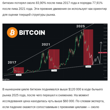
биткоин потерял около 83,90% после пика 2017 года и порядка 77,91%
после пика 2021 года. Эти прежние движения он использует как ориентир
для оценки текущей структуры рынка.
В нынешнем цикле биткоин поднимался выше $120 000 в ходе бычьего
рынка 2025 года, после чего перешел к снижению. На момент
исследования цена находилась чуть выше $60 000. По словам эксперта,
если падение окажется сопоставимым с прежними циклами — около