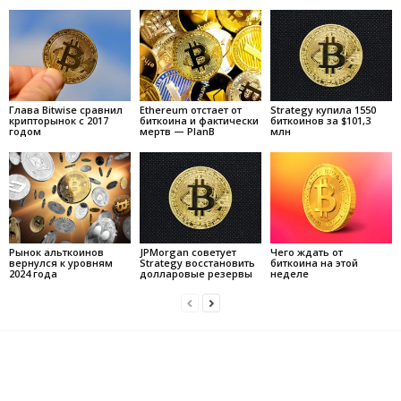
Глава Bitwise сравнил
Ethereum отстает от
Strategy купила 1550
крипторынок с 2017
биткоина и фактически
биткоинов за $101,3
годом
мертв — PlanB
млн
Рынок альткоинов
JPMorgan советует
Чего ждать от
вернулся к уровням
Strategy восстановить
биткоина на этой
2024 года
долларовые резервы
неделе