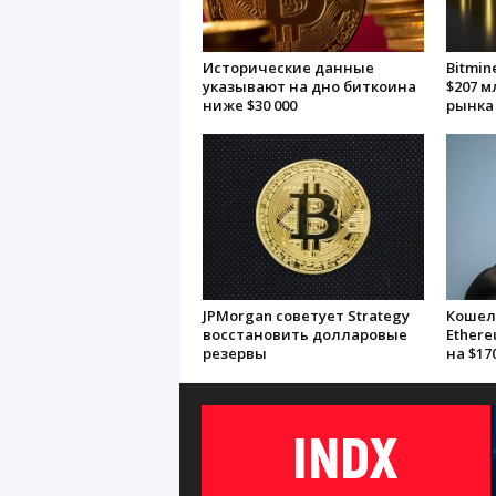
Исторические данные
Bitmin
указывают на дно биткоина
$207 м
ниже $30 000
рынка
JPMorgan советует Strategy
Кошел
восстановить долларовые
Ethere
резервы
на $17