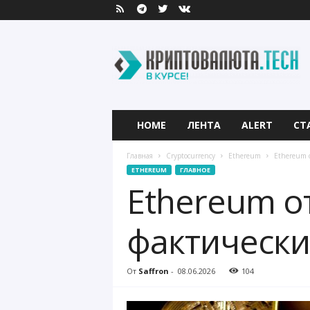
К
р
и
п
т
о
в
HOME
ЛЕНТА
ALERT
СТ
а
л
Главная
Cryptocurrency
Ethereum
Ethereum 
ю
ETHEREUM
ГЛАВНОЕ
т
Ethereum о
а
.
T
фактически
e
c
h
От
Saffron
-
08.06.2026
104