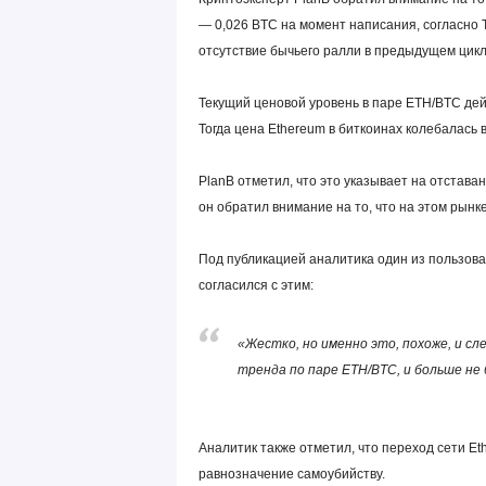
— 0,026 BTC на момент написания, согласно T
отсутствие бычьего ралли в предыдущем цикле
Текущий ценовой уровень в паре ETH/BTC дей
Тогда цена Ethereum в биткоинах колебалась в
PlanB отметил, что это указывает на отстава
он обратил внимание на то, что на этом рынке
Под публикацией аналитика один из пользова
согласился с этим:
«Жестко, но именно это, похоже, и сл
тренда по паре ETH/BTC, и больше не 
Аналитик также отметил, что переход сети Et
равнозначение самоубийству.