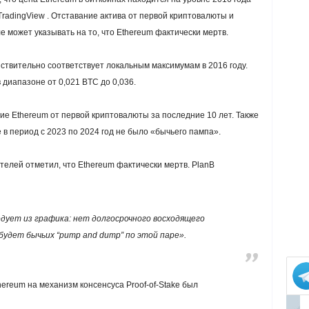
radingView . Отставание актива от первой криптовалюты и
 может указывать на то, что Ethereum фактически мертв.
ствительно соответствует локальным максимумам в 2016 году.
 диапазоне от 0,021 BTC до 0,036.
ние Ethereum от первой криптовалюты за последние 10 лет. Также
 в период с 2023 по 2024 год не было «бычьего пампа».
телей отметил, что Ethereum фактически мертв. PlanB
едует из графика: нет долгосрочного восходящего
будет бычьих “pump and dump” по этой паре».
hereum на механизм консенсуса Proof-of-Stake был