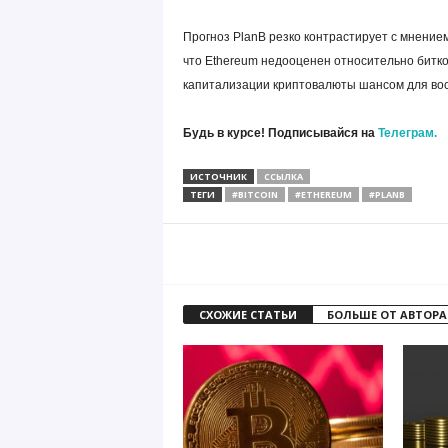
Прогноз PlanB резко контрастирует с мнением
что Ethereum недооценен относительно битко
капитализации криптовалюты шансом для вос
Будь в курсе! Подписывайся на
Телеграм.
ИСТОЧНИК
ССЫЛКА
ТЕГИ
#BITCOIN
#ETHEREUM
#PLANB
СХОЖИЕ СТАТЬИ
БОЛЬШЕ ОТ АВТОРА