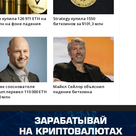
e купила 126 971 ETH на
Strategy купила 1550
лн на фоне падения
биткоинов за $101,3 млн
ек сооснователя
Майкл Сейлор объяснил
um перевел 110 000 ETH
падение биткоина
0 млн