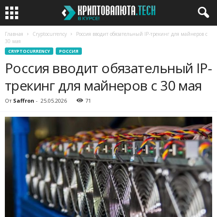
Главная
Cryptocurrency
Россия вводит обязательный IP-трекинг для майнеров с
30 мая
CRYPTOCURRENCY
РОССИЯ
Россия вводит обязательный IP-
трекинг для майнеров с 30 мая
От
Saffron
-
25.05.2026
71