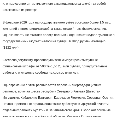
или нарушение антиотмывочного законодательства влечёт за собой
исключение из реестра.
В феврале 2026 года на государственном учёте состояло более 1,5 тыс.
компаний и предпринимателей, а также около 4 тыс. физических лиц.
Однако власти не считают реестр полным и оценивают недополученные в
государственный бюджет налоги на сумму 8,6 млрд рублей ежегодно
($122 млн).
Согласно документу, правонарушителям могут грозить крупные
финансовые штрафы от 500 тыс. до 2,5 млн рублей, принудительные
работы или лишение свободы на срок до пяти лет.
Одновременно с этим расширяется перечень энергодефицитных
регионов, включая шесть республик Северного Кавказа (Дагестан,
Ингушетия, Кабардино-Балкария, Карачаево-Черкесия, Северная Осетия,
Чечня). Временные ограничения также действуют в Иркутской области,
отдельных районах Бурятии и Забайкальского края. Скоро аналогичные
запреты могут коснуться Курской области, Москвы и Подмосковья.