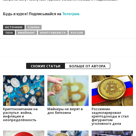
Будь в курсе! Подписывайся на
Телеграм.
ИСТОЧНИК
ССЫЛКА
ТЕГИ
#МАЙНИНГ
КРИПТОВАЛЮТА
РОССИЯ
СХОЖИЕ СТАТЬИ
БОЛЬШЕ ОТ АВТОРА
Криптокомпании на
Майнеры не верят в
Россиянин
распутье: война,
дно биткоина
задекларировал
инфляция и
криптодоходы и стал
неопределённость
фигурантом
уголовного дела