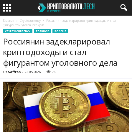
Главная
Cryptocurrency
Россиянин задекларировал криптодоходы и стал
фигурантом уголовного дела
CRYPTOCURRENCY
ГЛАВНОЕ
РОССИЯ
Россиянин задекларировал
криптодоходы и стал
фигурантом уголовного дела
От
Saffron
-
22.05.2026
76