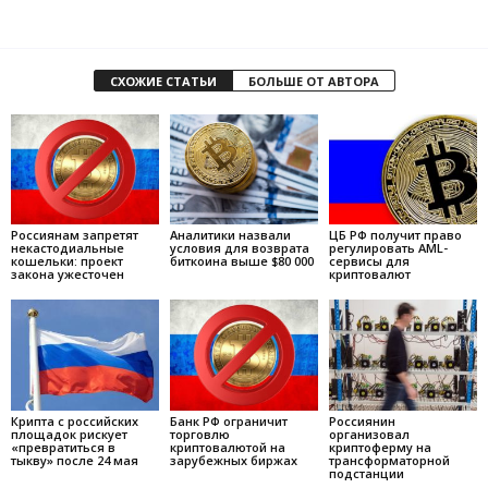
СХОЖИЕ СТАТЬИ
БОЛЬШЕ ОТ АВТОРА
Россиянам запретят
Аналитики назвали
ЦБ РФ получит право
некастодиальные
условия для возврата
регулировать AML-
кошельки: проект
биткоина выше $80 000
сервисы для
закона ужесточен
криптовалют
Крипта с российских
Банк РФ ограничит
Россиянин
площадок рискует
торговлю
организовал
«превратиться в
криптовалютой на
криптоферму на
тыкву» после 24 мая
зарубежных биржах
трансформаторной
подстанции