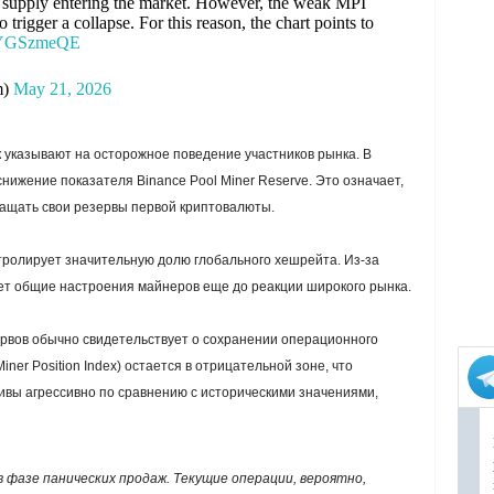
TC supply entering the market. However, the weak MPI
 trigger a collapse. For this reason, the chart points to
tUYGSzmeQE
m)
May 21, 2026
к указывают на осторожное поведение участников рынка. В
нижение показателя Binance Pool Miner Reserve. Это означает,
ращать свои резервы первой криптовалюты.
нтролирует значительную долю глобального хешрейта. Из-за
ает общие настроения майнеров еще до реакции широкого рынка.
ервов обычно свидетельствует о сохранении операционного
iner Position Index) остается в отрицательной зоне, что
тивы агрессивно по сравнению с историческими значениями,
 фазе панических продаж. Текущие операции, вероятно,