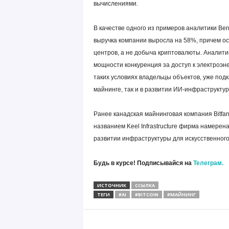
вычислениями.
В качестве одного из примеров аналитики Bern
выручка компании выросла на 58%, причем ос
центров, а не добыча криптовалюты. Аналити
мощности конкуренция за доступ к электроэне
таких условиях владельцы объектов, уже подк
майнинге, так и в развитии ИИ-инфраструктур
Ранее канадская майнинговая компания Bitfa
названием Keel Infrastructure фирма намерен
развитии инфраструктуры для искусственног
Будь в курсе! Подписывайся на
Телеграм.
ИСТОЧНИК
ССЫЛКА
ТЕГИ
#AI
#BITCOIN
#МАЙНИНГ