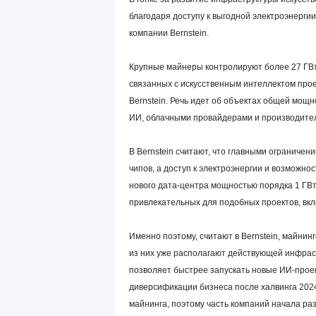
благодаря доступу к выгодной электроэнерги
компании Bernstein.
Крупные майнеры контролируют более 27 ГВт
связанных с искусственным интеллектом прое
Bernstein. Речь идет об объектах общей мощн
ИИ, облачными провайдерами и производите
В Bernstein считают, что главными ограниче
чипов, а доступ к электроэнергии и возможн
нового дата-центра мощностью порядка 1 ГВ
привлекательных для подобных проектов, вкл
Именно поэтому, считают в Bernstein, майни
из них уже располагают действующей инфрас
позволяет быстрее запускать новые ИИ-проек
диверсификации бизнеса после халвинга 2024
майнинга, поэтому часть компаний начала р