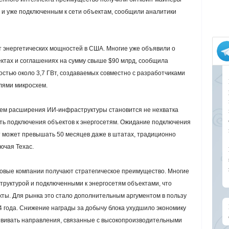
и и уже подключенным к сети объектам, сообщили аналитики
 энергетических мощностей в США. Многие уже объявили о
ктах и соглашениях на сумму свыше $90 млрд, сообщила
остью около 3,7 ГВт, создаваемых совместно с разработчиками
лями микросхем.
нием расширения ИИ-инфраструктуры становится не нехватка
ость подключения объектов к энергосетям. Ожидание подключения
т может превышать 50 месяцев даже в штатах, традиционно
ючая Техас.
нговые компании получают стратегическое преимущество. Многие
труктурой и подключенными к энергосетям объектами, что
ты. Для рынка это стало дополнительным аргументом в пользу
 года. Снижение награды за добычу блока ухудшило экономику
азвивать направления, связанные с высокопроизводительными