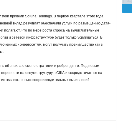
stein привели Soluna Holdings. В первом квартале этого года
новной вклад результат обеспечили услуги по размещению дата-
ки полагают, что по мере роста спроса на вычислительные
ргии и сетевой инфраструктуре будет только усиливаться. В
люченных к энергосетям, могут получить преимущество как в
ы.
rms объявила о смене стратегии и ребрендинге. Под новым
а перенести головную структуру в США и сосредоточиться на
о интеллекта и высокопроизводительных вычислений.