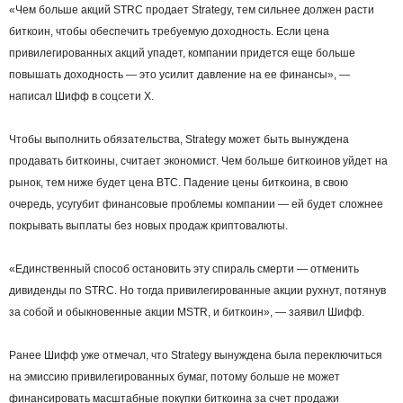
«Чем больше акций STRC продает Strategy, тем сильнее должен расти
биткоин, чтобы обеспечить требуемую доходность. Если цена
привилегированных акций упадет, компании придется еще больше
повышать доходность — это усилит давление на ее финансы», —
написал Шифф в соцсети Х.
Чтобы выполнить обязательства, Strategy может быть вынуждена
продавать биткоины, считает экономист. Чем больше биткоинов уйдет на
рынок, тем ниже будет цена BTC. Падение цены биткоина, в свою
очередь, усугубит финансовые проблемы компании — ей будет сложнее
покрывать выплаты без новых продаж криптовалюты.
«Единственный способ остановить эту спираль смерти — отменить
дивиденды по STRC. Но тогда привилегированные акции рухнут, потянув
за собой и обыкновенные акции MSTR, и биткоин», — заявил Шифф.
Ранее Шифф уже отмечал, что Strategy вынуждена была переключиться
на эмиссию привилегированных бумаг, потому больше не может
финансировать масштабные покупки биткоина за счет продажи