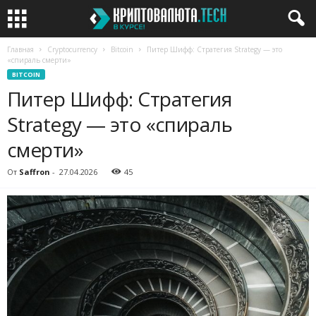
Главная
Cryptocurrency
Bitcoin
Питер Шифф: Стратегия Strategy — это
«спираль смерти»
BITCOIN
Питер Шифф: Стратегия
Strategy — это «спираль
смерти»
От
Saffron
-
27.04.2026
45