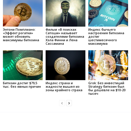
Энтони Помплиано:
Фильм «В поисках
Индекс бычьего
«Эффект рогатки»
Сатоши» называет
настроения биткоина
может обновить
создателями биткоина
достиг
максимумы биткоина
Хэла Финни и Лена
шестимесячного
Сассамана
максимума
Биткоин достиг $79,5
Индекс страха и
Grok: Без инвестиций
тыс. без явных причин
жадности вышел из
Strategy биткоин был
зоны крайнего страха
бы дешевле на $10-20
тысяч