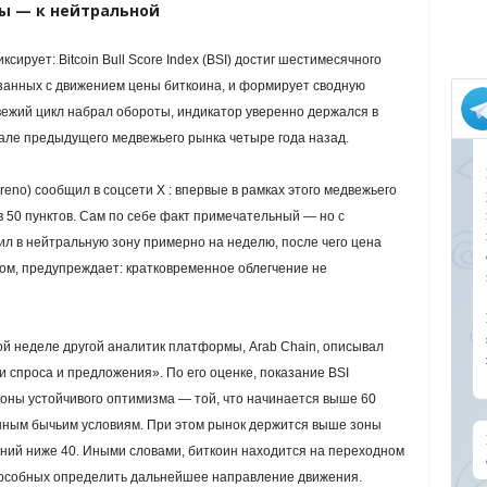
оны — к нейтральной
ирует: Bitcoin Bull Score Index (BSI) достиг шестимесячного
вязанных с движением цены биткоина, и формирует сводную
двежий цикл набрал обороты, индикатор уверенно держался в
чале предыдущего медвежьего рынка четыре года назад.
reno) сообщил в соцсети X : впервые в рамках этого медвежьего
в 50 пунктов. Сам по себе факт примечательный — но с
дил в нейтральную зону примерно на неделю, после чего цена
ом, предупреждает: кратковременное облегчение не
й неделе другой аналитик платформы, Arab Chain, описывал
 спроса и предложения». По его оценке, показание BSI
 зоны устойчивого оптимизма — той, что начинается выше 60
енным бычьим условиям. При этом рынок держится выше зоны
ений ниже 40. Иными словами, биткоин находится на переходном
пособных определить дальнейшее направление движения.