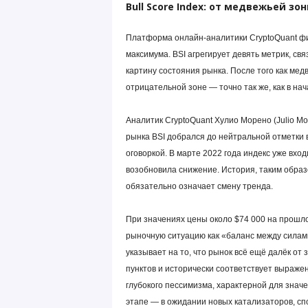
Bull Score Index: от медвежьей з
Платформа онлайн-аналитики CryptoQuant фикс
максимума. BSI агрегирует девять метрик, с
картину состояния рынка. После того как ме
отрицательной зоне — точно так же, как в на
Аналитик CryptoQuant Хулио Морено (Julio Mo
рынка BSI добрался до нейтральной отметки 
оговоркой. В марте 2022 года индекс уже вхо
возобновила снижение. История, таким образ
обязательно означает смену тренда.
При значениях цены около $74 000 на прошло
рыночную ситуацию как «баланс между силами
указывает на то, что рынок всё ещё далёк от
пунктов и исторически соответствует выраж
глубокого пессимизма, характерной для знач
этапе — в ожидании новых катализаторов, с