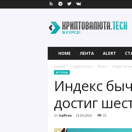
К
р
и
п
т
о
в
HOME
ЛЕНТА
ALERT
СТ
а
л
Главная
Cryptocurrency
Bitcoin
Индекс бычье
ю
BITCOIN
т
Индекс быч
а
.
T
достиг шес
e
c
h
От
Saffron
-
23.04.2026
33