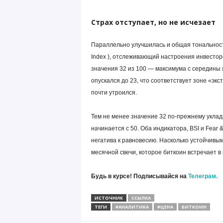
Страх отступает, но не исчезает
Параллельно улучшилась и общая тональность
Index ), отслеживающий настроения инвесторо
значения 32 из 100 — максимума с середины 
опускался до 23, что соответствует зоне «экс
почти утроился.
Тем не менее значение 32 по-прежнему уклады
начинается с 50. Оба индикатора, BSI и Fear
негатива к равновесию. Насколько устойчивы
месячной свечи, которое биткоин встречает в
Будь в курсе! Подписывайся на
Телеграм.
ИСТОЧНИК
ССЫЛКА
ТЕГИ
#АНАЛИТИКА
#ЦЕНА
БИТКОИН