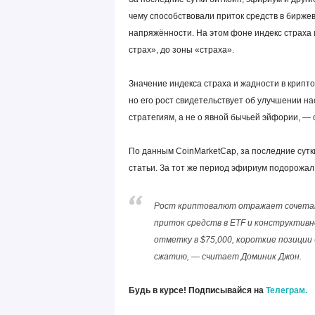
чему способствовали приток средств в бирж
напряжённости. На этом фоне индекс страха
страх», до зоны «страха».
Значение индекса страха и жадности в крипт
но его рост свидетельствует об улучшении н
стратегиям, а не о явной бычьей эйфории, — 
По данным CoinMarketCap, за последние сутк
статьи. За тот же период эфириум подорожал 
Рост криптовалют отражает сочетан
приток средств в ETF и конструктивн
отметку в $75,000, короткие позиции
сжатию, — считает Доминик Джон.
Будь в курсе! Подписывайся на
Телеграм.