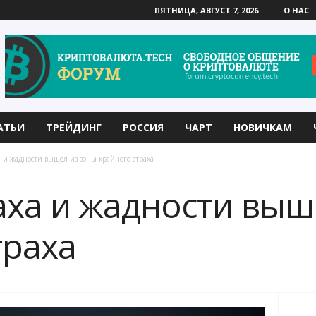
ПЯТНИЦА, АВГУСТ 7, 2026
О НАС
АТЬИ
ТРЕЙДИНГ
РОССИЯ
ЧАРТ
НОВИЧКАМ
а и жадности вышел из зоны крайнего страха
аха и жадности выш
траха