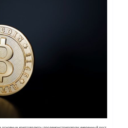
гие основные криптовалюты продемонстрировали умеренный рост,