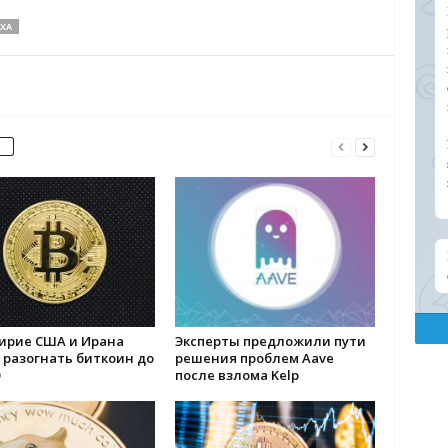
ХА
ирие США и Ирана
Эксперты предложили пути
 разогнать биткоин до
решения проблем Aave
после взлома Kelp