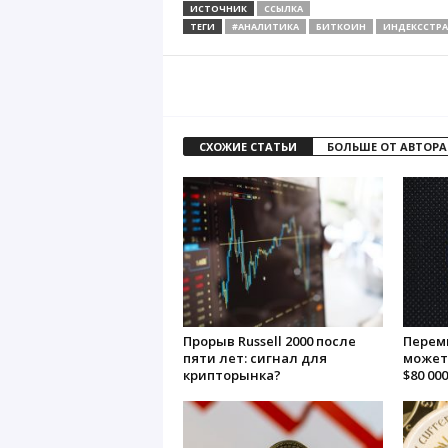
ИСТОЧНИК
ССЫЛКА
ТЕГИ
#АНАЛИТИКА
БИТКОИН
ИНДЕКССТРА
СХОЖИЕ СТАТЬИ
БОЛЬШЕ ОТ АВТОРА
Прорыв Russell 2000 после
Перем
пяти лет: сигнал для
может
крипторынка?
$80 000