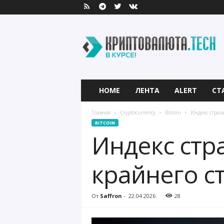
К
р
и
п
т
о
в
HOME
ЛЕНТА
ALERT
СТ
а
л
Главная
Cryptocurrency
Bitcoin
Индекс страх
ю
BITCOIN
т
Индекс стр
а
.
T
крайнего с
e
c
h
От
Saffron
-
22.04.2026
28