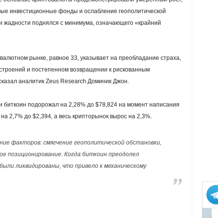
евые инвестиционные фонды и ослабление геополитической
 и жадности поднялся с минимума, означающего «крайний
овалютном рынке, равное 33, указывает на преобладание страха,
астроений и постепенном возвращении к рискованным
сказал аналитик Zeus Research Доминик Джон.
и биткоин подорожал на 2,28% до $78,824 на момент написания
на 2,7% до $2,394, а весь крипторынок вырос на 2,3%.
ие факторов: смягчение геополитической обстановки,
ое позиционирование. Когда биткоин преодолел
 были ликвидированы, что привело к механическому