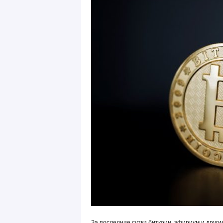
За последние сутки биткоин, эфириум и дру