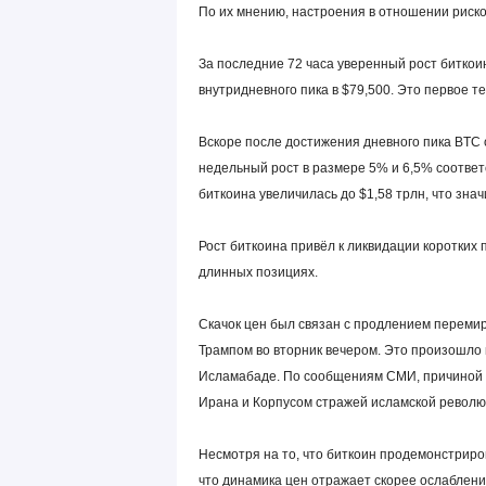
По их мнению, настроения в отношении риско
За последние 72 часа уверенный рост биткоин
внутридневного пика в $79,500. Это первое 
Вскоре после достижения дневного пика BTC о
недельный рост в размере 5% и 6,5% соответ
биткоина увеличилась до $1,58 трлн, что зна
Рост биткоина привёл к ликвидации коротких п
длинных позициях.
Cкачок цен был связан с продлением перем
Трампом во вторник вечером. Это произошло 
Исламабаде. По сообщениям СМИ, причиной т
Ирана и Корпусом стражей исламской револю
Несмотря на то, что биткоин продемонстриро
что динамика цен отражает скорее ослаблени