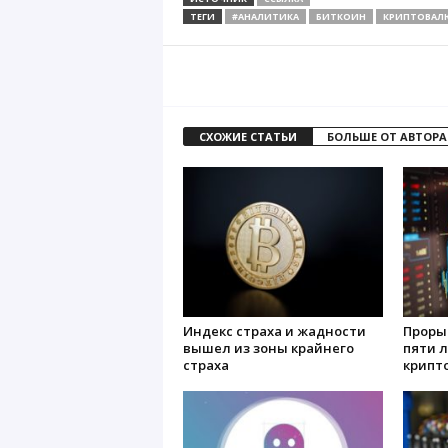
ТЕГИ
#АНАЛИТИКА
БИТКОИН
КРИПТОВАЛ
СХОЖИЕ СТАТЬИ
БОЛЬШЕ ОТ АВТОРА
Индекс страха и жадности
Прорыв
вышел из зоны крайнего
пяти л
страха
крипт