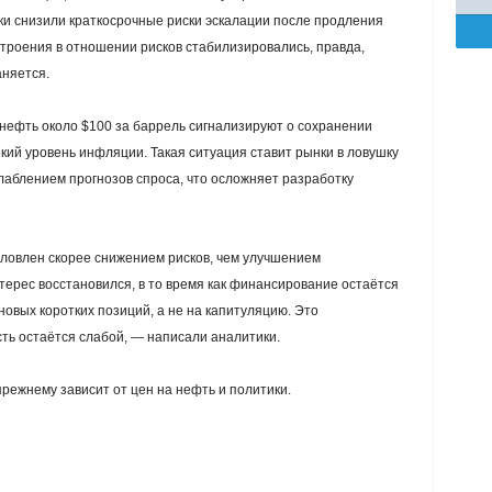
ки снизили краткосрочные риски эскалации после продления
троения в отношении рисков стабилизировались, правда,
няется.
 нефть около $100 за баррель сигнализируют о сохранении
кий уровень инфляции. Такая ситуация ставит рынки в ловушку
блением прогнозов спроса, что осложняет разработку
условлен скорее снижением рисков, чем улучшением
ерес восстановился, в то время как финансирование остаётся
овых коротких позиций, а не на капитуляцию. Это
ть остаётся слабой, — написали аналитики.
режнему зависит от цен на нефть и политики.