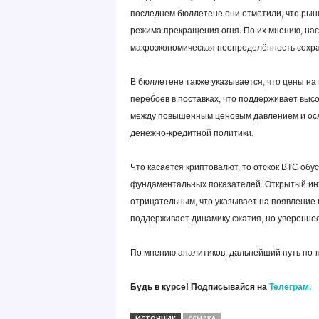
последнем бюллетене они отметили, что рын
режима прекращения огня. По их мнению, нас
макроэкономическая неопределённость сохра
В бюллетене также указывается, что цены на
перебоев в поставках, что поддерживает высо
между повышенным ценовым давлением и осла
денежно-кредитной политики.
Что касается криптовалют, то отскок BTC об
фундаментальных показателей. Открытый инт
отрицательным, что указывает на появление н
поддерживает динамику сжатия, но увереннос
По мнению аналитиков, дальнейший путь по-п
Будь в курсе! Подписывайся на
Телеграм.
ИСТОЧНИК
ССЫЛКА