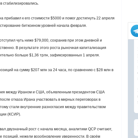
в стабилизировались.
а прибавил к его стоимости $5000 и помог достигнуть 22 апреля
тестирование биткоином уровней начала февраля.
тступил чуть ниже $79,000, сохранив при этом дневной и
ственно. В результате этого роста рыночная капитализация
чительно больше $1,36 трлн, зафиксированных 1 апреля.
озиций на сумму $207 млн за 24 часа, по сравнению с $28 млн в
ирия между Ираном и США, объявленным президентом США
после отказа Ирана участвовать в мирных переговорах в
ому стали внутренние разногласия между правительством
ции (КСИР).
вал двузначный рост с начала месяца, аналитики QCP считают,
е позиций, нежели возобновление уверенности. В своём