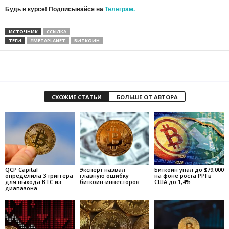
Будь в курсе! Подписывайся на
Телеграм.
ИСТОЧНИК
ССЫЛКА
ТЕГИ
#METAPLANET
БИТКОИН
СХОЖИЕ СТАТЬИ
БОЛЬШЕ ОТ АВТОРА
QCP Capital
Эксперт назвал
Биткоин упал до $79,000
определила 3 триггера
главную ошибку
на фоне роста PPI в
для выхода BTC из
биткоин-инвесторов
США до 1,4%
диапазона