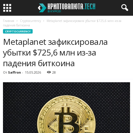
Главная
Cryptocurrency
Metaplanet зафиксировала убытки $725,6 млн из-за
падения биткоина
CRYPTOCURRENCY
Metaplanet зафиксировала
убытки $725,6 млн из-за
падения биткоина
От
Saffron
-
15.05.2026
28