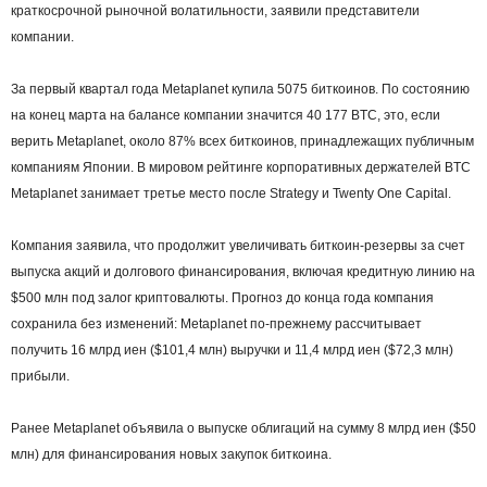
краткосрочной рыночной волатильности, заявили представители
компании.
За первый квартал года Metaplanet купила 5075 биткоинов. По состоянию
на конец марта на балансе компании значится 40 177 BTC, это, если
верить Metaplanet, около 87% всех биткоинов, принадлежащих публичным
компаниям Японии. В мировом рейтинге корпоративных держателей BTC
Metaplanet занимает третье место после Strategy и Twenty One Capital.
Компания заявила, что продолжит увеличивать биткоин-резервы за счет
выпуска акций и долгового финансирования, включая кредитную линию на
$500 млн под залог криптовалюты. Прогноз до конца года компания
сохранила без изменений: Metaplanet по-прежнему рассчитывает
получить 16 млрд иен ($101,4 млн) выручки и 11,4 млрд иен ($72,3 млн)
прибыли.
Ранее Metaplanet объявила о выпуске облигаций на сумму 8 млрд иен ($50
млн) для финансирования новых закупок биткоина.