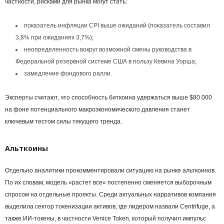
частности, рисками для рынка могут стать:
показатель инфляции CPI выше ожиданий (показатель составил
3,8% при ожиданиях 3,7%);
неопределенность вокруг возможной смены руководства в
Федеральной резервной системе США в пользу Кевина Уорша;
замедление фондового ралли.
Эксперты считают, что способность биткоина удержаться выше $80 000
на фоне потенциального макроэкономического давления станет
ключевым тестом силы текущего тренда.
Альткоины
Отдельно аналитики прокомментировали ситуацию на рынке альткоинов.
По их словам, модель «растет все» постепенно сменяется выборочным
спросом на отдельные проекты. Среди актуальных нарративов компания
выделила сектор токенизации активов, где лидером назвали Centrifuge, а
также ИИ-токены, в частности Venice Token, который получил импульс