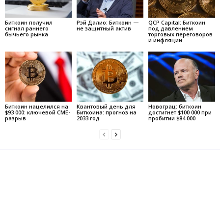
Биткоин получил
Рэй Далио: Биткоин —
QCP Capital: Биткоин
сигнал раннего
не защитный актив
под давлением
бычьего рынка
торговых переговоров
и инфляции
Биткоин нацелился на
Квантовый день для
Новограц: биткоин
$93 000: ключевой CME-
Биткоина: прогноз на
достигнет $100 000 при
разрыв
2033 год
пробитии $84 000