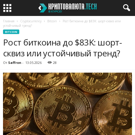
Главная
Cryptocurrency
Bitcoin
Рост биткоина до $83K: шорт-сквиз или
устойчивый тренд?
BITCOIN
Рост биткоина до $83K: шорт-
сквиз или устойчивый тренд?
От
Saffron
-
13.05.2026
28