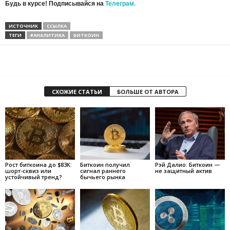
Будь в курсе! Подписывайся на
Телеграм.
ИСТОЧНИК
ССЫЛКА
ТЕГИ
#АНАЛИТИКА
БИТКОИН
СХОЖИЕ СТАТЬИ
БОЛЬШЕ ОТ АВТОРА
Рост биткоина до $83K:
Биткоин получил
Рэй Далио: Биткоин —
шорт-сквиз или
сигнал раннего
не защитный актив
устойчивый тренд?
бычьего рынка