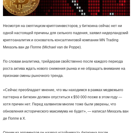
Несмотря на скептицизм криптоинвесторов, у биткоина сейчас нет ни
одной настоящей причины для сильного падения, заявил нидерландский
криптоаналитик и основатель консалтинговой компании MN Trading
Михаэль ван де Поппе (Michael van de Poppe).
По словам аналитика, трейдерам свойственно после каждого периода
роста актива ждать нового снижения рынка и не обращать внимание на
признаки смены рыночного тренда.
«Сейчас преобладает мнение, что мы находимся в рамках медвежьего
паттерна и биткоин должен опуститься к $50 000 позже в этом году —
хотя причин нет. Перед халвингом многие тоже были уверены, что
обновления исторического максимума не будет», — написал Михаэль ван
де Поппе в Х.
Одним из аргументов он назвал устойчивость биткоина после