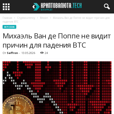
Главная
Cryptocurrency
Bitcoin
Михаэль Ван де Поппе не видит причин для
падения BTC
BITCOIN
Михаэль Ван де Поппе не видит
причин для падения BTC
От
Saffron
-
13.05.2026
24