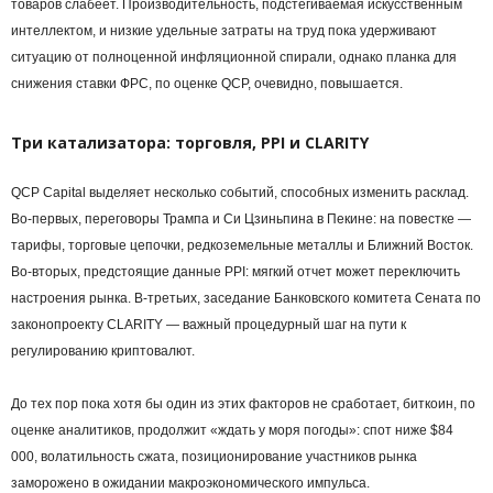
товаров слабеет. Производительность, подстегиваемая искусственным
интеллектом, и низкие удельные затраты на труд пока удерживают
ситуацию от полноценной инфляционной спирали, однако планка для
снижения ставки ФРС, по оценке QCP, очевидно, повышается.
Три катализатора: торговля, PPI и CLARITY
QCP Capital выделяет несколько событий, способных изменить расклад.
Во-первых, переговоры Трампа и Си Цзиньпина в Пекине: на повестке —
тарифы, торговые цепочки, редкоземельные металлы и Ближний Восток.
Во-вторых, предстоящие данные PPI: мягкий отчет может переключить
настроения рынка. В-третьих, заседание Банковского комитета Сената по
законопроекту CLARITY — важный процедурный шаг на пути к
регулированию криптовалют.
До тех пор пока хотя бы один из этих факторов не сработает, биткоин, по
оценке аналитиков, продолжит «ждать у моря погоды»: спот ниже $84
000, волатильность сжата, позиционирование участников рынка
заморожено в ожидании макроэкономического импульса.