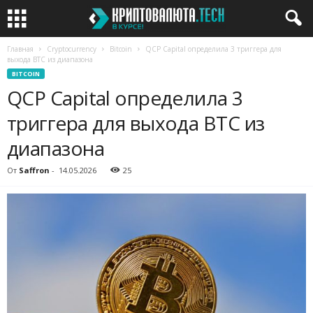
Главная
Cryptocurrency
Bitcoin
QCP Capital определила 3 триггера для
выхода BTC из диапазона
BITCOIN
QCP Capital определила 3
триггера для выхода BTC из
диапазона
От
Saffron
-
14.05.2026
25