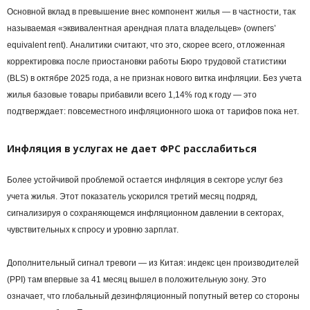
Основной вклад в превышение внес компонент жилья — в частности, так
называемая «эквивалентная арендная плата владельцев» (owners’
equivalent rent). Аналитики считают, что это, скорее всего, отложенная
корректировка после приостановки работы Бюро трудовой статистики
(BLS) в октябре 2025 года, а не признак нового витка инфляции. Без учета
жилья базовые товары прибавили всего 1,14% год к году — это
подтверждает: повсеместного инфляционного шока от тарифов пока нет.
Инфляция в услугах не дает ФРС расслабиться
Более устойчивой проблемой остается инфляция в секторе услуг без
учета жилья. Этот показатель ускорился третий месяц подряд,
сигнализируя о сохраняющемся инфляционном давлении в секторах,
чувствительных к спросу и уровню зарплат.
Дополнительный сигнал тревоги — из Китая: индекс цен производителей
(PPI) там впервые за 41 месяц вышел в положительную зону. Это
означает, что глобальный дезинфляционный попутный ветер со стороны