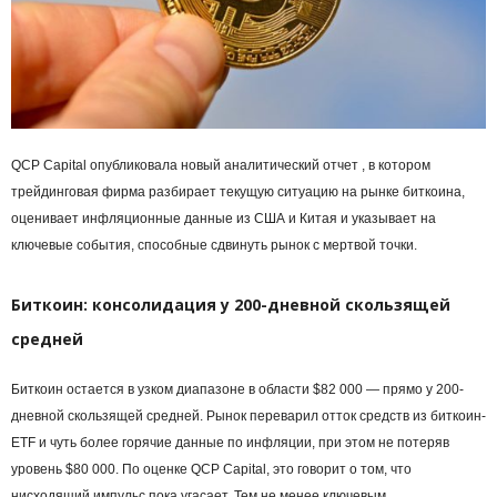
QCP Capital опубликовала новый аналитический отчет , в котором
трейдинговая фирма разбирает текущую ситуацию на рынке биткоина,
оценивает инфляционные данные из США и Китая и указывает на
ключевые события, способные сдвинуть рынок с мертвой точки.
Биткоин: консолидация у 200-дневной скользящей
средней
Биткоин остается в узком диапазоне в области $82 000 — прямо у 200-
дневной скользящей средней. Рынок переварил отток средств из биткоин-
ETF и чуть более горячие данные по инфляции, при этом не потеряв
уровень $80 000. По оценке QCP Capital, это говорит о том, что
нисходящий импульс пока угасает. Тем не менее ключевым