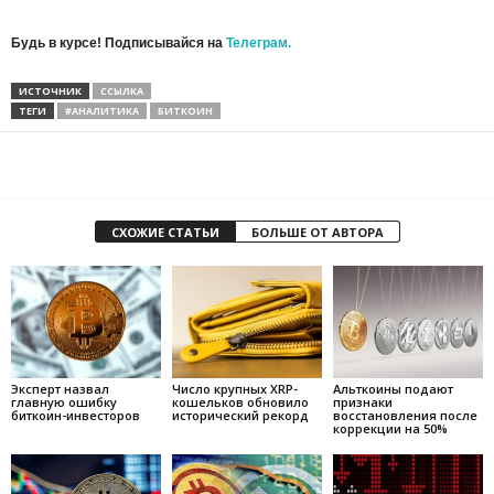
Будь в курсе! Подписывайся на
Телеграм.
ИСТОЧНИК
ССЫЛКА
ТЕГИ
#АНАЛИТИКА
БИТКОИН
СХОЖИЕ СТАТЬИ
БОЛЬШЕ ОТ АВТОРА
Эксперт назвал
Число крупных XRP-
Альткоины подают
главную ошибку
кошельков обновило
признаки
биткоин-инвесторов
исторический рекорд
восстановления после
коррекции на 50%