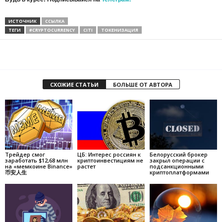
ИСТОЧНИК
ССЫЛКА
ТЕГИ
#CRYPTOCURRENCY
CITI
ТОКЕНИЗАЦИЯ
СХОЖИЕ СТАТЬИ
БОЛЬШЕ ОТ АВТОРА
Трейдер смог
ЦБ: Интерес россиян к
Белорусский брокер
заработать $12,68 млн
криптоинвестициям не
закрыл операции с
на «мемкоине Binance»
растет
подсанкционными
币安人生
криптоплатформами