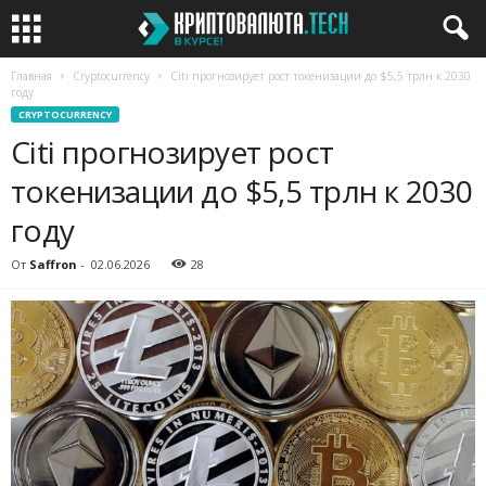
Главная
Cryptocurrency
Citi прогнозирует рост токенизации до $5,5 трлн к 2030
году
CRYPTOCURRENCY
Citi прогнозирует рост
токенизации до $5,5 трлн к 2030
году
От
Saffron
-
02.06.2026
28