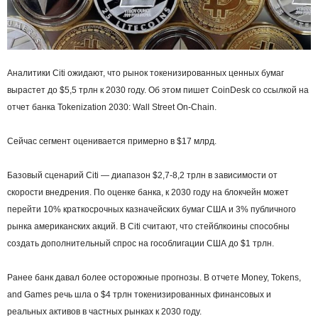
Аналитики Citi ожидают, что рынок токенизированных ценных бумаг
вырастет до $5,5 трлн к 2030 году. Об этом пишет CoinDesk со ссылкой на
отчет банка Tokenization 2030: Wall Street On-Chain.
Сейчас сегмент оценивается примерно в $17 млрд.
Базовый сценарий Citi — диапазон $2,7-8,2 трлн в зависимости от
скорости внедрения. По оценке банка, к 2030 году на блокчейн может
перейти 10% краткосрочных казначейских бумаг США и 3% публичного
рынка американских акций. В Citi считают, что стейблкоины способны
создать дополнительный спрос на гособлигации США до $1 трлн.
Ранее банк давал более осторожные прогнозы. В отчете Money, Tokens,
and Games речь шла о $4 трлн токенизированных финансовых и
реальных активов в частных рынках к 2030 году.