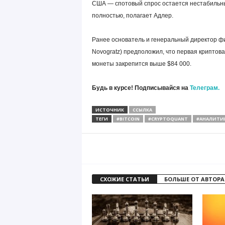
США — спотовый спрос остается нестабильны
полностью, полагает Адлер.
Ранее основатель и генеральный директор фи
Novogratz) предположил, что первая криптов
монеты закрепится выше $84 000.
Будь в курсе! Подписывайся на
Телеграм.
ИСТОЧНИК
ССЫЛКА
ТЕГИ
#BITCOIN
#CRYPTOQUANT
#АНАЛИТИ
СХОЖИЕ СТАТЬИ
БОЛЬШЕ ОТ АВТОРА