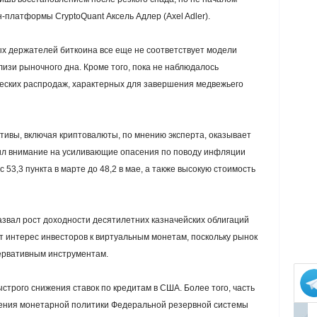
н-платформы CryptoQuant Аксель Адлер (Axel Adler).
ых держателей биткоина все еще не соответствует модели
изи рыночного дна. Кроме того, пока не наблюдалось
еских распродаж, характерных для завершения медвежьего
тивы, включая криптовалюты, по мнению эксперта, оказывает
ил внимание на усиливающие опасения по поводу инфляции
53,3 пункта в марте до 48,2 в мае, а также высокую стоимость
звал рост доходности десятилетних казначейских облигаций
интерес инвесторов к виртуальным монетам, поскольку рынок
ервативным инструментам.
трого снижения ставок по кредитам в США. Более того, часть
очения монетарной политики Федеральной резервной системы