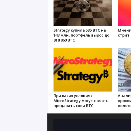
Strategy купила 535 BTC на
Мнение
$43 млн, портфель вырос до
стрит
818 869 BTC
При каких условиях
Анали
MicroStrategy могут начать
проко
продавать свои BTC
полож