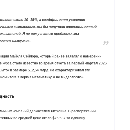
авляет около 10–15%, а коэффициент усиления —
пичными компаниями, мы бы получили инвестиционный
оказателей. Я не вижу в этом проблемы, мы
овнем нагрузки».
озиции Майкла Сейлора, который ранее заявлял о намерении
е курса стало известно во время отчета за первый квартал 2026
быток в размере $12,54 млрд. Ле охарактеризовал эти
ном итоге я верю в математику, а не в идеологию».
дность
убличных компаний держателем биткоина. В распоряжении
тенных по средней цене около $75 537 за единицу.