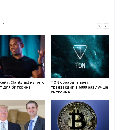
Хейс: Clarity act ничего
TON обрабатывает
т для биткоина
транзакции в 6000 раз лучше
биткоина