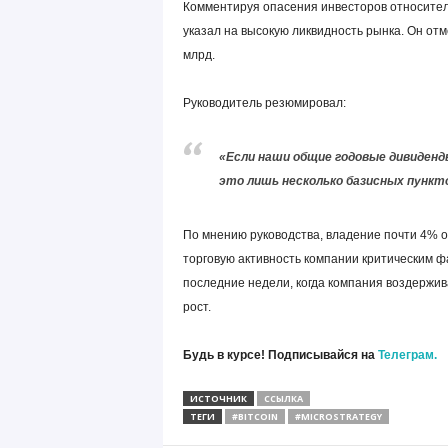
Комментируя опасения инвесторов относитель
указал на высокую ликвидность рынка. Он от
млрд.
Руководитель резюмировал:
«Если наши общие годовые дивиденд
это лишь несколько базисных пункт
По мнению руководства, владение почти 4% 
торговую активность компании критическим ф
последние недели, когда компания воздержив
рост.
Будь в курсе! Подписывайся на
Телеграм.
ИСТОЧНИК
ССЫЛКА
ТЕГИ
#BITCOIN
#MICROSTRATEGY