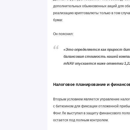
дополнительных обыкновенных акций для обес
реализацию криптовалюты только в том случа
бумаг.
Он пояснил:
«Это определяется как прирост битк
балансовая стоимость нашей компан
mNAV опускается ниже отметки 1,22
Налоговое планирование и финансо
Вторым условием является управление налог
с биткоином для фиксации отложенной прибыл
Фонг Ле выступил в защиту финансового поло
остается под полным контролем.