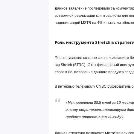
Данное заявление последовало за комментар
возможной реализации криптовалюты для пок
падение акций MSTR на 4% и вызвали обеспо
Роль инструмента Stretch в страте
Первое условие связано с использованием бе
как Stretch (STRC) . Этот финансовый инстру
словам Ле, появление данного продукта созда
В интервью телеканалу CNBC руководитель о
«Мы привлекли $8,5 млрд за 10 меся
и нашу стратегию, анализируем битк
продажа принести нам выгоду».
Данная структура позволяет MicroStrategy с