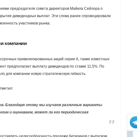
иями председателя совета директоров Майкла Сейлора о
рытия дивидендных выплат. Эти слова ранее спровоцировали
коенность участников рынка.
гии компании
ссрочных привилегированных акций серии А, также известных
мент предполагает выплату дивидендов по ставке 11,5%. По
ло для компании новую стратегическую гибкость.
тметил:
цев. Благодаря этому мы изучаем различные варианты
оин и оцениваем, может ли его периодическая
опоставлять целесообразность продажи биткоинов с выпуском