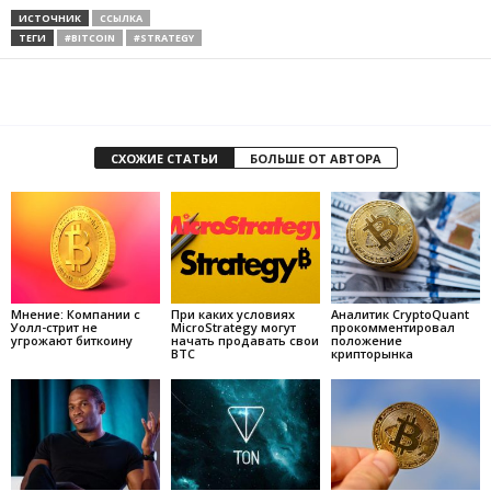
ИСТОЧНИК
ССЫЛКА
ТЕГИ
#BITCOIN
#STRATEGY
СХОЖИЕ СТАТЬИ
БОЛЬШЕ ОТ АВТОРА
Мнение: Компании с
При каких условиях
Аналитик CryptoQuant
Уолл-стрит не
MicroStrategy могут
прокомментировал
угрожают биткоину
начать продавать свои
положение
BTC
крипторынка