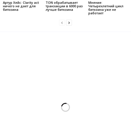
Артур Хейс: Clarity act
TON обрабатывает
Мнение:
ничего не дает для
транзакции в 6000 раз
Четырехлетний цикл
биткоина
лучше биткоина
биткоина уже не
работает