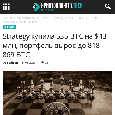
Главная
Cryptocurrency
Bitcoin
Strategy купила 535 BTC на $43 млн,
портфель вырос до 818 869...
BITCOIN
Strategy купила 535 BTC на $43
млн, портфель вырос до 818
869 BTC
От
Saffron
-
11.05.2026
25