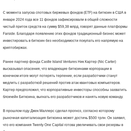
С момента запуска спотовых биржевых фондов (ETF) на биткоин в США в
январе 2024 года все 11 фондов зафиксировали в общей сложности
чистый приток средств на сумму $59,38 млрд, говорят данные платформы
Farside. Благодаря появлению этих фондов традиционный бизнес может
инвестировать в биткоин без необходимости покупать его напрямую на
криптобиржах.
Ранее партнер фонда Castle Island Ventures Ник Картер (Nic Carter)
высказывал опасения, что владеющие биткоинами корпорации в
конечном итоге могут потерять терпение, если разработчики станут
медлить с разработкой решений против атак квантовых компьютеров.
Картер предположил, что корпоративные инвесторы способны захватить
блокчейн Биткоина, выгнать его разработчиков и нанять новую команду.
В прошлом году Джек Маллерс сделал прогноз, согласно которому
рыночная капитализация биткоина может достичь $500 трлн. Он заявил,
что его компания Twenty One Capital готова увеличивать свои резервы в