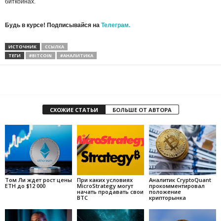
биткоинах.
Будь в курсе! Подписывайся на
Телеграм.
ИСТОЧНИК
ССЫЛКА
ТЕГИ
#BITCOIN
#АНАЛИТИКА
СХОЖИЕ СТАТЬИ
БОЛЬШЕ ОТ АВТОРА
Том Ли ждет рост цены
При каких условиях
Аналитик CryptoQuant
ETH до $12 000
MicroStrategy могут
прокомментировал
начать продавать свои
положение
BTC
крипторынка