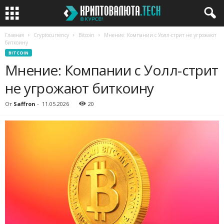
Главная
Cryptocurrency
Bitcoin
Мнение: Компании с Уолл-стрит не угрожают
биткоину
BITCOIN
Мнение: Компании с Уолл-стрит
не угрожают биткоину
От
Saffron
-
11.05.2026
20