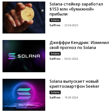
Solana-стейкер заработал
$153 млн «бумажной»
прибыли
Solana
Saffron
-
23.04.2025
Джеффри Кендрик: Изменил
свой прогноз по Solana
Solana
Saffron
-
04.02.2026
Solana выпускает новый
криптосмартфон Seeker
Solana
Saffron
-
19.09.2024