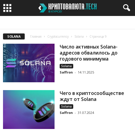
BITCOIN
BITCOIN CASH
BITCOIN GOLD
BITTORRENT
CARDANO
SOLANA
Главная
Cryptocurrency
Solana
Страница 9
Число активных Solana-
адресов обвалилось до
годового минимума
Solana
Saffron
-
14.11.2025
Чего в криптосообществе
ждут от Solana
Solana
Saffron
-
31.07.2024