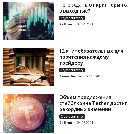
Чего ждать от крипторынка
в выходные?
Cryptocurrency
Saffron
-
02.04.2021
12 книг обязательных для
прочтения каждому
трейдеру
Cryptocurrency
Алекс Белов
-
27.04.2018
Объем предложения
стейблкоина Tether достиг
рекордных значений
Cryptocurrency
Saffron
-
04.05.2021