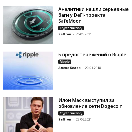
Аналитики нашли серьезные
баги у DeFi-проекта
SafeMoon
Cryptocurrency
Saffron
-
25.05.2021
5 предостережений о Ripple
Ripple
Алекс Белов
-
20.01.2018
Илон Маск выступил за
обновление сети Dogecoin
Cryptocurrency
Saffron
-
28.06.2021