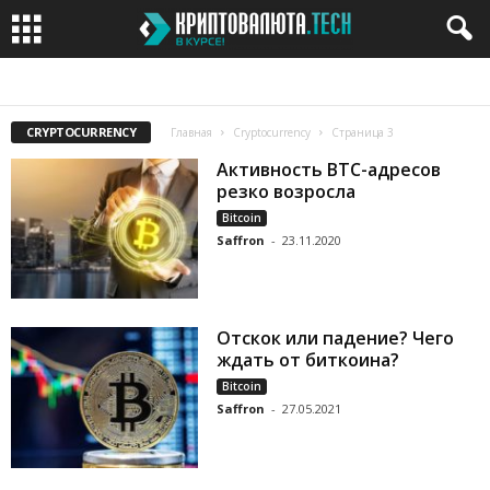
BITCOIN
BITCOIN CASH
BITCOIN GOLD
BITTORRENT
CARDANO
CRYPTOCURRENCY
Главная
Cryptocurrency
Страница 3
Активность BTC-адресов
резко возросла
Bitcoin
Saffron
-
23.11.2020
Отскок или падение? Чего
ждать от биткоина?
Bitcoin
Saffron
-
27.05.2021