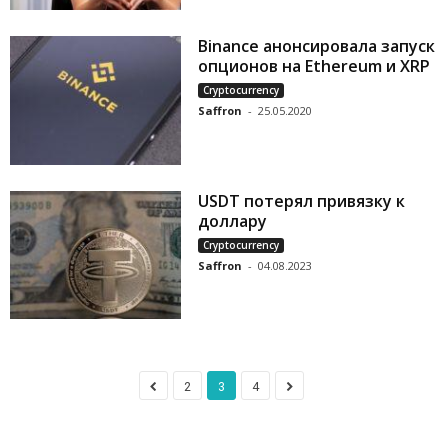
Binance анонсировала запуск
опционов на Ethereum и XRP
Cryptocurrency
Saffron
-
25.05.2020
USDT потерял привязку к
доллару
Cryptocurrency
Saffron
-
04.08.2023
2
3
4