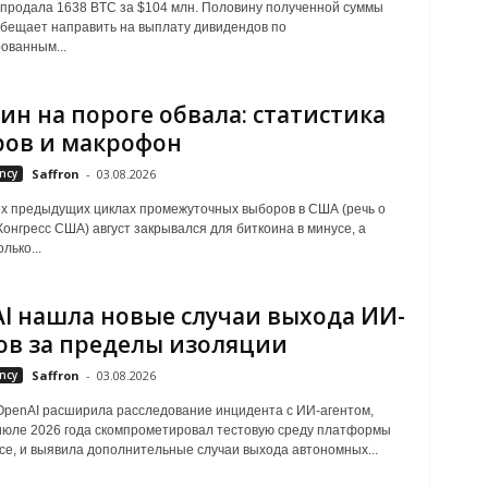
 продала 1638 BTC за $104 млн. Половину полученной суммы
бещает направить на выплату дивидендов по
ованным...
ин на пороге обвала: статистика
ов и макрофон
ncy
Saffron
-
03.08.2026
ех предыдущих циклах промежуточных выборов в США (речь о
Конгресс США) август закрывался для биткоина в минусе, а
лько...
I нашла новые случаи выхода ИИ-
ов за пределы изоляции
ncy
Saffron
-
03.08.2026
penAI расширила расследование инцидента с ИИ-агентом,
июле 2026 года скомпрометировал тестовую среду платформы
ce, и выявила дополнительные случаи выхода автономных...