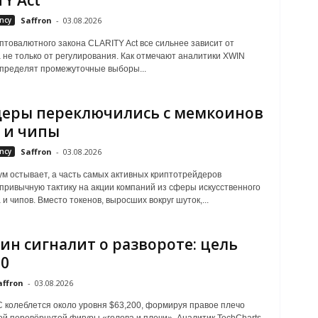
TY Act
ncy
Saffron
-
03.08.2026
птовалютного закона CLARITY Act все сильнее зависит от
а не только от регулирования. Как отмечают аналитики XWIN
определят промежуточные выборы...
еры переключились с мемкоинов
 и чипы
ncy
Saffron
-
03.08.2026
м остывает, а часть самых активных криптотрейдеров
привычную тактику на акции компаний из сферы искусственного
и чипов. Вместо токенов, выросших вокруг шуток,...
ин сигналит о развороте: цель
00
affron
-
03.08.2026
 колеблется около уровня $63,200, ​​формируя правое плечо