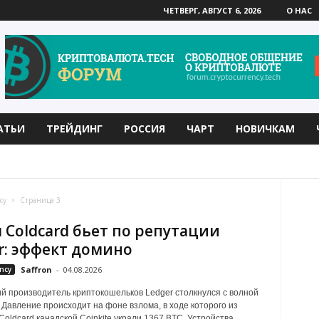
ЧЕТВЕРГ, АВГУСТ 6, 2026
О НАС
АТЬИ
ТРЕЙДИНГ
РОССИЯ
ЧАРТ
НОВИЧКАМ
LD
BITTORRENT
CARDANO
DASH
EOS
cy
Страница 3
 Coldcard бьет по репутации
r: эффект домино
ncy
Saffron
-
04.08.2026
й производитель криптокошельков Ledger столкнулся с волной
 Давление происходит на фоне взлома, в ходе которого из
oldcard канадской Coinkite украли 1367 BTC. Устройства...