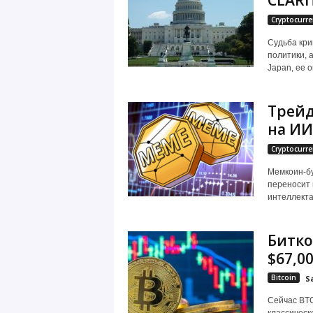
CLARI
Cryptocurre
Судьба кри
политики, 
Japan, ее 
Трейд
на ИИ
Cryptocurre
Мемкоин-бу
переносит 
интеллекта 
Битко
$67,0
Bitcoin
S
Сейчас BTC