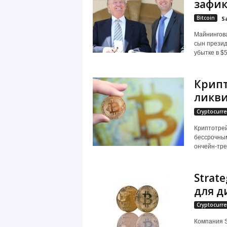
зафик
Bitcoin
S
Майнингова
сын презид
убытке в $5
Крипт
ликви
Cryptocurre
Криптотрей
бессрочным
ончейн-трек
Strat
для д
Cryptocurre
Компания S