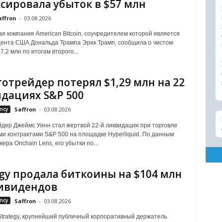
сировала убыток в $57 млн
affron
-
03.08.2026
я компания American Bitcoin, соучредителем которой является
ента США Дональда Трампа Эрик Трамп, сообщила о чистом
7,2 млн по итогам второго...
отрейдер потерял $1,29 млн на 22
дациях S&P 500
ncy
Saffron
-
03.08.2026
дер Джеймс Уинн стал жертвой 22-й ликвидации при торговле
и контрактами S&P 500 на площадке Hyperliquid. По данным
ера Onchain Lens, его убытки по...
egy продала биткоины на $104 млн
ивидендов
ncy
Saffron
-
03.08.2026
trategy, крупнейший публичный корпоративный держатель