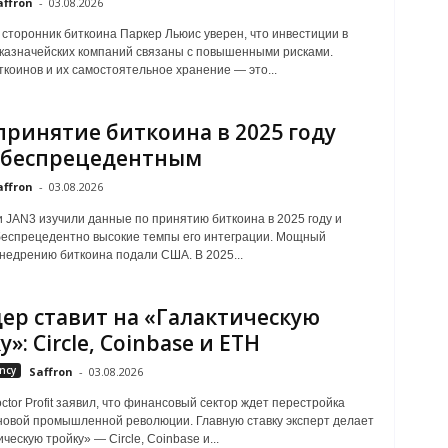
affron
-
03.08.2026
 сторонник биткоина Паркер Льюис уверен, что инвестиции в
казначейских компаний связаны с повышенными рисками.
ткоинов и их самостоятельное хранение — это...
 принятие биткоина в 2025 году
 беспрецедентным
affron
-
03.08.2026
 JAN3 изучили данные по принятию биткоина в 2025 году и
еспрецедентно высокие темпы его интеграции. Мощный
внедрению биткоина подали США. В 2025...
ер ставит на «Галактическую
»: Circle, Coinbase и ETH
ncy
Saffron
-
03.08.2026
ctor Profit заявил, что финансовый сектор ждет перестройка
овой промышленной революции. Главную ставку эксперт делает
ческую тройку» — Circle, Coinbase и...