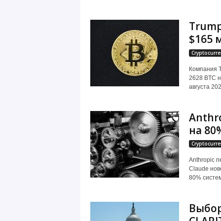
Trump
$165 
Cryptocurre
Компания T
2628 BTC н
августа 202
Anthr
на 80
Cryptocurre
Anthropic 
Claude нов
80% систем
Выбор