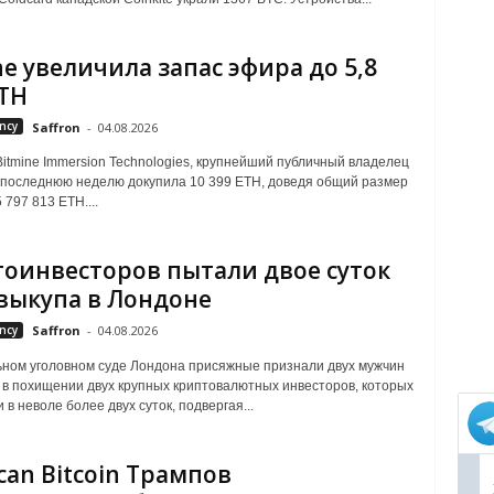
ne увеличила запас эфира до 5,8
TH
ncy
Saffron
-
04.08.2026
itmine Immersion Technologies, крупнейший публичный владелец
 последнюю неделю докупила 10 399 ETH, доведя общий размер
 797 813 ETH....
оинвесторов пытали двое суток
выкупа в Лондоне
ncy
Saffron
-
04.08.2026
ном уголовном суде Лондона присяжные признали двух мужчин
в похищении двух крупных криптовалютных инвесторов, которых
в неволе более двух суток, подвергая...
can Bitcoin Трампов