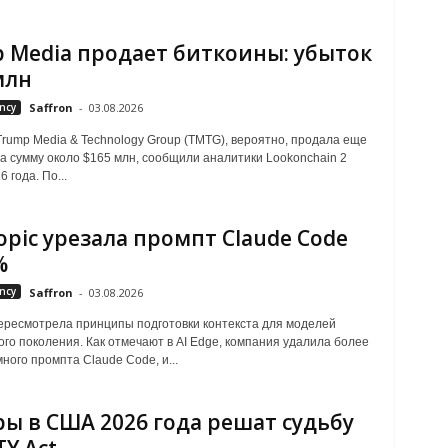
 Media продает биткоины: убыток
млн
ncy
Saffron
-
03.08.2026
rump Media & Technology Group (TMTG), вероятно, продала еще
а сумму около $165 млн, сообщили аналитики Lookonchain 2
6 года. По...
opic урезала промпт Claude Code
%
ncy
Saffron
-
03.08.2026
пересмотрела принципы подготовки контекста для моделей
ого поколения. Как отмечают в AI Edge, компания удалила более
ного промпта Claude Code, и...
ы в США 2026 года решат судьбу