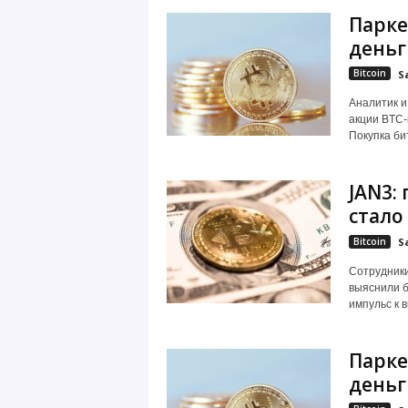
Парке
деньг
Bitcoin
S
Аналитик и
акции BTC-
Покупка би
JAN3:
стало
Bitcoin
S
Сотрудники
выяснили б
импульс к 
Парке
деньг