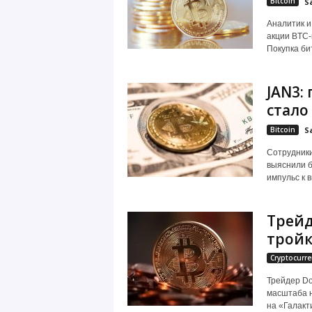
Bitcoin
S
Аналитик и
акции BTC-
Покупка би
JAN3:
стало
Bitcoin
S
Сотрудники
выяснили б
импульс к 
Трейд
тройку
Cryptocurre
Трейдер Do
масштаба н
на «Галакти