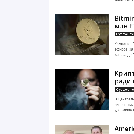
Bitmi
млн E
Cryptocurre
Компания B
эфиров, за
запаса до 5
Крипт
ради 
Cryptocurre
В Централь
виновными 
удерживали 
Ameri