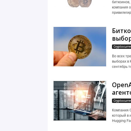
биткоинов,
компания о
привилегир
Битко
выбор
Cryptocurre
Во всех тр
выборах в 
сентябрь то
OpenA
агент
Cryptocurre
Компания O
который в 
Hugging Fa