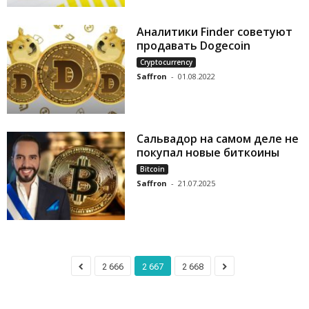
Аналитики Finder советуют
продавать Dogecoin
Cryptocurrency
Saffron
-
01.08.2022
Сальвадор на самом деле не
покупал новые биткоины
Bitcoin
Saffron
-
21.07.2025
2 666
2 667
2 668