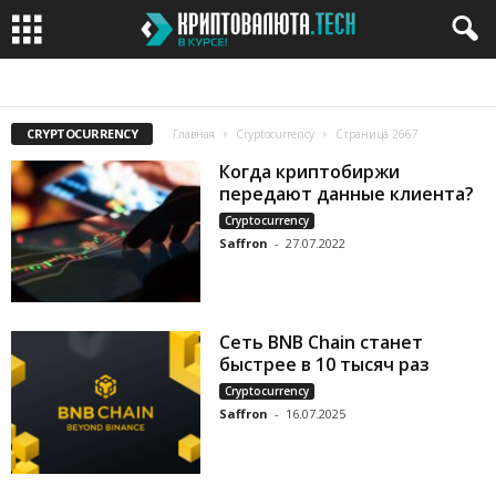
BITCOIN
BITCOIN CASH
BITCOIN GOLD
BITTORRENT
CRYPTOCURRENCY
Главная
Cryptocurrency
Страница 2667
Когда криптобиржи
передают данные клиента?
Cryptocurrency
Saffron
-
27.07.2022
Сеть BNB Chain станет
быстрее в 10 тысяч раз
Cryptocurrency
Saffron
-
16.07.2025