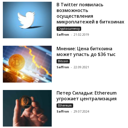
В Twitter появилась
возможность
осуществления
микроплатежей в биткоинах
Cryptocurrency
Saffron
-
21.02.2019
Мнение: Цена биткоина
может упасть до $36 тыс
Bitcoin
Saffron
-
22.09.2021
Петер Силадьи: Ethereum
угрожает централизация
Ethereum
Saffron
-
29.07.2024