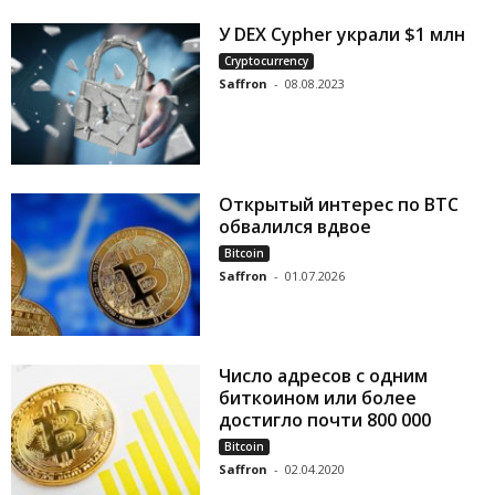
У DEX Cypher украли $1 млн
Cryptocurrency
Saffron
-
08.08.2023
Открытый интерес по BTC
обвалился вдвое
Bitcoin
Saffron
-
01.07.2026
Число адресов с одним
биткоином или более
достигло почти 800 000
Bitcoin
Saffron
-
02.04.2020