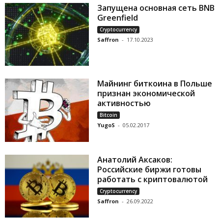
Запущена основная сеть BNB
Greenfield
Cryptocurrency
Saffron
-
17.10.2023
Майнинг биткоина в Польше
признан экономической
активностью
Bitcoin
YugoS
-
05.02.2017
Анатолий Аксаков:
Российские биржи готовы
работать с криптовалютой
Cryptocurrency
Saffron
-
26.09.2022