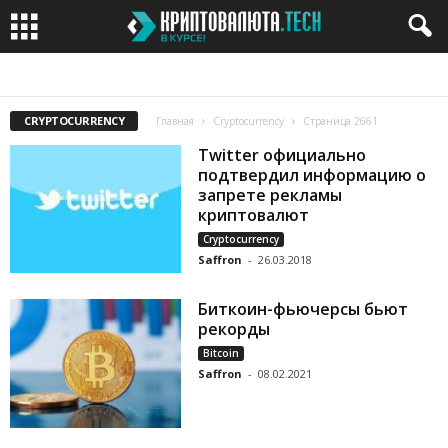
BITCOIN
BITCOIN CASH
BITCOIN GOLD
BITTORRENT
CARDANO
CRYPTOCURRENCY
Главная
Cryptocurrency
Страница 2661
Twitter официально
подтвердил информацию о
запрете рекламы
криптовалют
Cryptocurrency
Saffron
-
26.03.2018
Биткоин-фьючерсы бьют
рекорды
Bitcoin
Saffron
-
08.02.2021