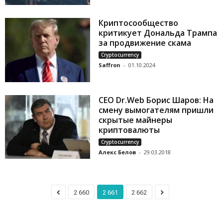
Криптосообщество
критикует Дональда Трампа
за продвижение скама
Cryptocurrency
Saffron
-
01.10.2024
CEO Dr.Web Борис Шаров: На
смену вымогателям пришли
скрытые майнеры
криптовалюты
Cryptocurrency
Алекс Белов
-
29.03.2018
2 660
2 661
2 662