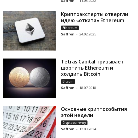
Saffron
-
11.03.2022
Криптоэксперты отвергли
идею «отката» Ethereum
Ethereum
Saffron
-
24.02.2025
Tetras Capital призывает
шортить Ethereum и
холдить Bitcoin
Bitcoin
Saffron
-
18.07.2018
Основные криптособытия
этой недели
Cryptocurrency
Saffron
-
12.03.2024