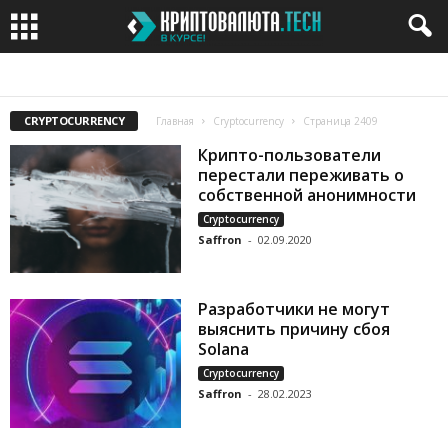
BITCOIN
BITCOIN CASH
BITCOIN GOLD
BITTORRENT
CARDANO
CRYPTOCURRENCY
Главная
Cryptocurrency
Страница 2409
Крипто-пользователи
перестали переживать о
собственной анонимности
Cryptocurrency
Saffron
-
02.09.2020
Разработчики не могут
выяснить причину сбоя
Solana
Cryptocurrency
Saffron
-
28.02.2023