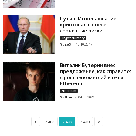
Путин: Использование
криптовалют несет
серьезные риски
Cryptocurrency
YugoS
-
10.10.2017
Виталик Бутерин внес
предложение, как справится
с ростом комиссий в сети
Ethereum
Ethereum
Saffron
-
04.09.2020
2 408
2 409
2 410