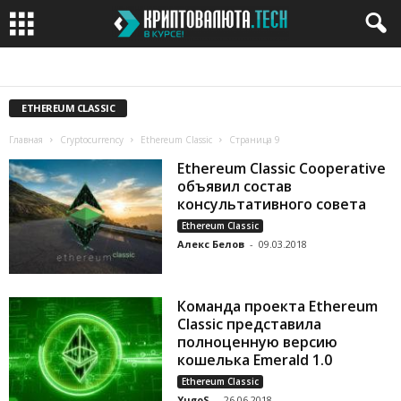
BITCOIN
BITCOIN CASH
BITCOIN GOLD
BITTORRENT
CARDANO
ETHEREUM CLASSIC
Главная
Cryptocurrency
Ethereum Classic
Страница 9
Ethereum Classic Cooperative
объявил состав
консультативного совета
Ethereum Classic
Алекс Белов
-
09.03.2018
Команда проекта Ethereum
Classic представила
полноценную версию
кошелька Emerald 1.0
Ethereum Classic
YugoS
-
26.06.2018