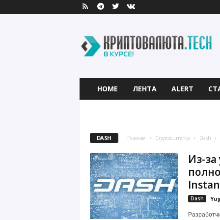
К
р
и
п
т
о
в
HOME
ЛЕНТА
ALERT
СТ
а
л
BITCOIN
BITCOIN CASH
BITCOIN GO
ю
т
а
DASH
Главная
Cryptocurrency
Dash
.
Из-за
T
e
полн
c
Insta
h
Dash
Yu
Разработчи