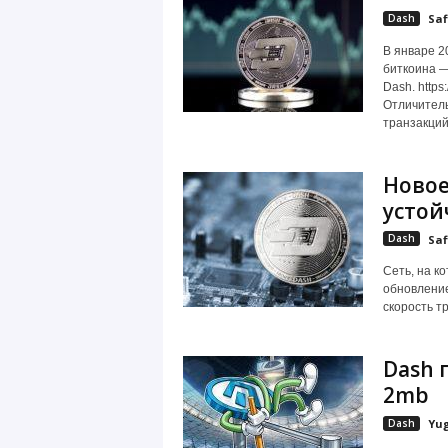
Dash
Saf
В январе 2
биткоина 
Dash. https
Отличитель
транзакций,
Новое
устой
Dash
Saf
Сеть, на к
обновление
скорость тр
Dash 
2mb
Dash
Yu