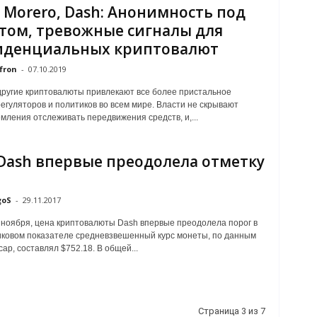
, Morero, Dash: Анонимность под
том, тревожные сигналы для
иденциальных криптовалют
fron
-
07.10.2019
другие криптовалюты привлекают все более пристальное
егуляторов и политиков во всем мире. Власти не скрывают
емления отслеживать передвижения средств, и,...
Dash впервые преодолела отметку
0
goS
-
29.11.2017
9 ноября, цена криптовалюты Dash впервые преодолела порог в
иковом показателе средневзвешенный курс монеты, по данным
ap, составлял $752.18. В общей...
Страница 3 из 7