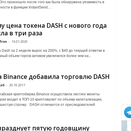
 Это произошло после того как была обнаружена уязвимость в
тности в функции InstantSend....
у цена токена DASH с нового года
ла в три раза
fron
-
16.01.2020
а Dash за 2 недели вырос на 200%, с $40 до текущей отметки в
чный объем торгов активом увеличился более чем на...
 Binance добавила торговлю DASH
goS
-
20.10.2017
тайская криптобиржа Binance осуществила листинг монеты
рая входит в ТОП-10 криптовалют по объему капитализации,
шестую строчку. DASH отличается от преследователей
празднует пятую годовщину