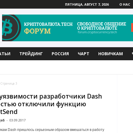
ПЯТНИЦА, АВГУСТ 7, 2026
О НАС
АТЬИ
ТРЕЙДИНГ
РОССИЯ
ЧАРТ
НОВИЧКАМ
LD
BITTORRENT
CARDANO
DASH
EOS
Страница 3
 уязвимости разработчики Dash
остью отключили функцию
ntSend
goS
-
03.09.2017
кам Dash пришлось серьезным образом вмешаться в работу