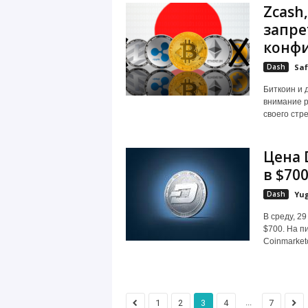
Zcash
запре
конф
Dash
Saf
Биткоин и 
внимание р
своего стр
Цена 
в $70
Dash
Yu
В среду, 2
$700. На п
Coinmarketc
...
1
2
3
4
7