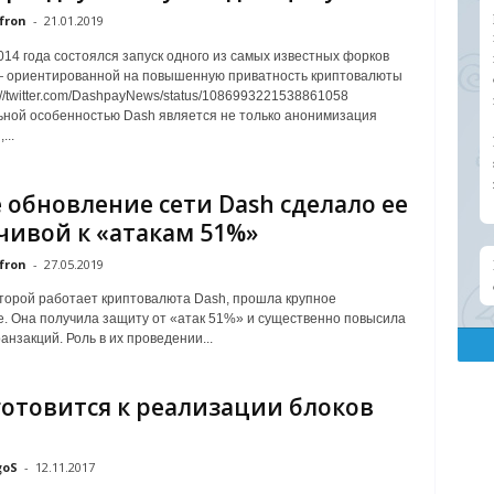
fron
-
21.01.2019
014 года состоялся запуск одного из самых известных форков
— ориентированной на повышенную приватность криптовалюты
://twitter.com/DashpayNews/status/1086993221538861058
ной особенностью Dash является не только анонимизация
...
 обновление сети Dash сделало ее
чивой к «атакам 51%»
fron
-
27.05.2019
оторой работает криптовалюта Dash, прошла крупное
. Она получила защиту от «атак 51%» и существенно повысила
анзакций. Роль в их проведении...
готовится к реализации блоков
goS
-
12.11.2017