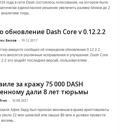
016 года в сети Dash состоялось голосование, на котором было
актически единогласное решение увеличить размер блоков до 2
аналитики тогда...
 обновление Dash Core v 0.12.2.2
кс Белов
-
19.12.2017
ттер-аккаунте сообщил об очередном обновлении 0.12.2.2,
сеть вносятся различные исправления и улучшения. Dash Core
2.2.2 это апдейт последних версий, пользователям...
аиле за кражу 75 000 DASH
енному дали 8 лет тюрьмы
fron
-
10.08.2021
аиля Афек Зард был признан виновным в краже криптовалюты
 около 22 млн шекелей или свыше $6 млн и должен провести
восемь...