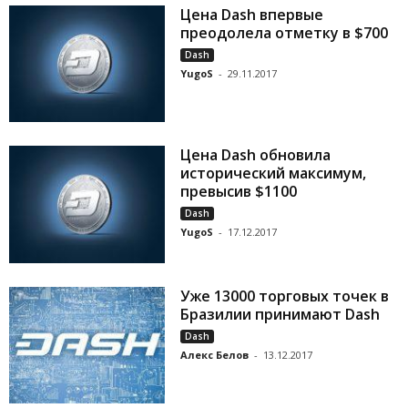
Цена Dash впервые
преодолела отметку в $700
Dash
YugoS
-
29.11.2017
Цена Dash обновила
исторический максимум,
превысив $1100
Dash
YugoS
-
17.12.2017
Уже 13000 торговых точек в
Бразилии принимают Dash
Dash
Алекс Белов
-
13.12.2017