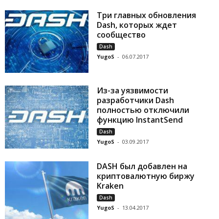
Три главных обновления
Dash, которых ждет
сообщество
Dash
YugoS
-
06.07.2017
Из-за уязвимости
разработчики Dash
полностью отключили
функцию InstantSend
Dash
YugoS
-
03.09.2017
DASH был добавлен на
криптовалютную биржу
Kraken
Dash
YugoS
-
13.04.2017