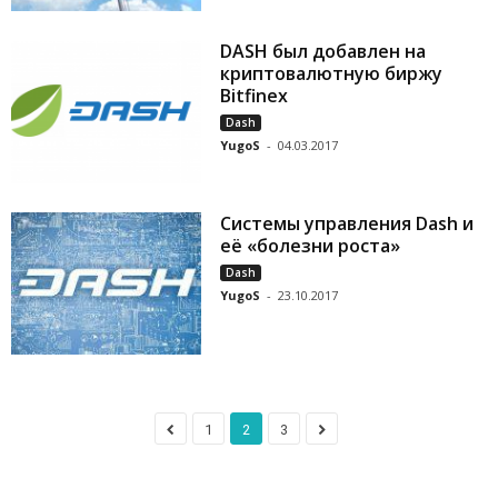
DASH был добавлен на
криптовалютную биржу
Bitfinex
Dash
YugoS
-
04.03.2017
Cистемы управления Dash и
её «болезни роста»
Dash
YugoS
-
23.10.2017
1
2
3