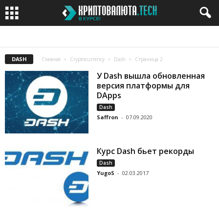
BITCOIN
BITCOIN CASH
BITCOIN GOLD
BITTORRENT
CARDANO
DASH
Главная
Cryptocurrency
Dash
Страница 2
У Dash вышла обновленная
версия платформы для
DApps
Dash
Saffron
-
07.09.2020
Курс Dash бьет рекорды
Dash
YugoS
-
02.03.2017