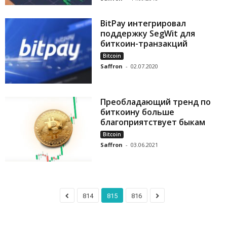
BitPay интегрировал
поддержку SegWit для
биткоин-транзакций
Bitcoin
Saffron
-
02.07.2020
Преобладающий тренд по
биткоину больше
благоприятствует быкам
Bitcoin
Saffron
-
03.06.2021
814
815
816