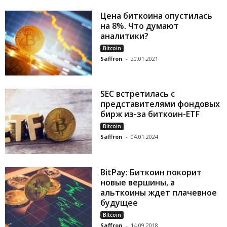
Цена биткоина опустилась
на 8%. Что думают
аналитики?
Bitcoin
Saffron
-
20.01.2021
SEC встретилась с
представителями фондовых
бирж из-за биткоин-ETF
Bitcoin
Saffron
-
04.01.2024
BitPay: Биткоин покорит
новые вершины, а
альткоины ждет плачевное
будущее
Bitcoin
Saffron
-
14.09.2018