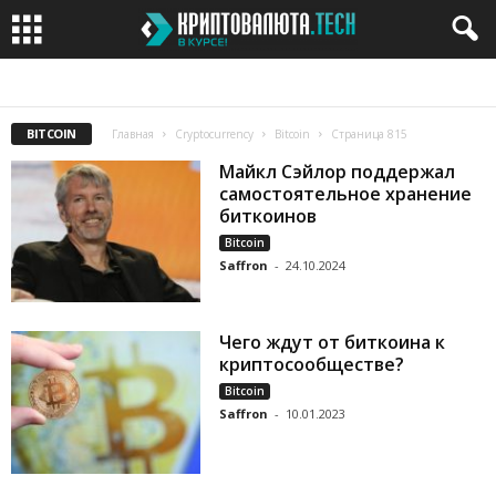
BITCOIN
BITCOIN CASH
BITCOIN GOLD
BITTORRENT
CARDANO
BITCOIN
Главная
Cryptocurrency
Bitcoin
Страница 815
Майкл Сэйлор поддержал
самостоятельное хранение
биткоинов
Bitcoin
Saffron
-
24.10.2024
Чего ждут от биткоина к
криптосообществе?
Bitcoin
Saffron
-
10.01.2023