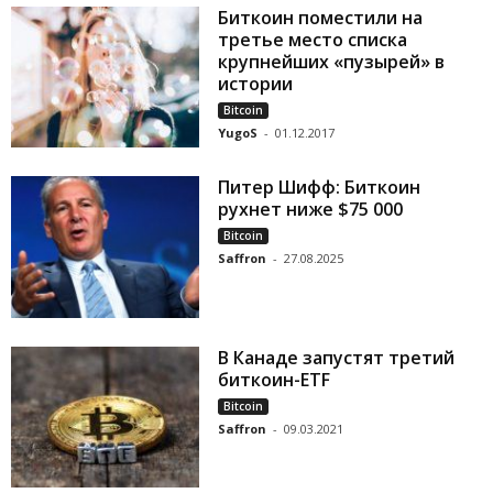
Биткоин поместили на
третье место списка
крупнейших «пузырей» в
истории
Bitcoin
YugoS
-
01.12.2017
Питер Шифф: Биткоин
рухнет ниже $75 000
Bitcoin
Saffron
-
27.08.2025
В Канаде запустят третий
биткоин-ETF
Bitcoin
Saffron
-
09.03.2021