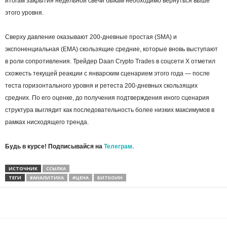
итогам закрытия недельной свечи быкам необходимо вернуться выше
этого уровня.
Сверху давление оказывают 200-дневные простая (SMA) и
экспоненциальная (EMA) скользящие средние, которые вновь выступают
в роли сопротивления. Трейдер Daan Crypto Trades в соцсети X отметил
схожесть текущей реакции с январским сценарием этого года — после
теста горизонтального уровня и ретеста 200-дневных скользящих
средних. По его оценке, до получения подтверждения иного сценария
структура выглядит как последовательность более низких максимумов в
рамках нисходящего тренда.
Будь в курсе! Подписывайся на
Телеграм.
ИСТОЧНИК
ССЫЛКА
ТЕГИ
#АНАЛИТИКА
#ЦЕНА
БИТКОИН