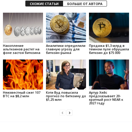
СХОЖИЕ СТАТЬИ
БОЛЬШЕ ОТ АВТОРА
Накопление
Аналитики определили
Продажа $1,3 млрд в
альткоинов растет на
главную угрозу для
темном пуле обрушила
фоне застоя биткоина
биткоин-рынка
биткоин до $75 000
Неизвестный сжег 107
Кэти Вуд повысила
Артур Хейс
BTC на $8,2 млн
прогноз по биткоину до
предсказывает 20-
$1,25 млн
кратный рост NEAR к
2027 году