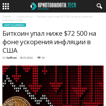
Главная
Cryptocurrency
Биткоин упал ниже $72 500 на фоне ускорения
инфляции в США
CRYPTOCURRENCY
Биткоин упал ниже $72 500 на
фоне ускорения инфляции в
США
От
Saffron
-
28.05.2026
34