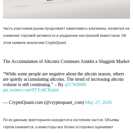
Часть участников рынка продолжает накапливать альткоины, несмотря на
снижение торговой активности и ухудшение настроений инвесторов. Об
этом заявили аналитики CryptoQuant.
The Accumulation of Altcoins Continues Amidst a Sluggish Market
“While some people are negative about the altcoin season, others
are quietly accumulating altcoins. The trend of increasing altcoin
volume is still continuing.” – By
@CW8900
pic.twitter.com/9TYrdCKpkd
— CryptoQuant.com (@cryptoquant_com)
May 27, 2026
По их данным, крипторынок находится в состоянии застоя. Объемы
торгов снижаются, а инвесторы все более осторожно оценивают