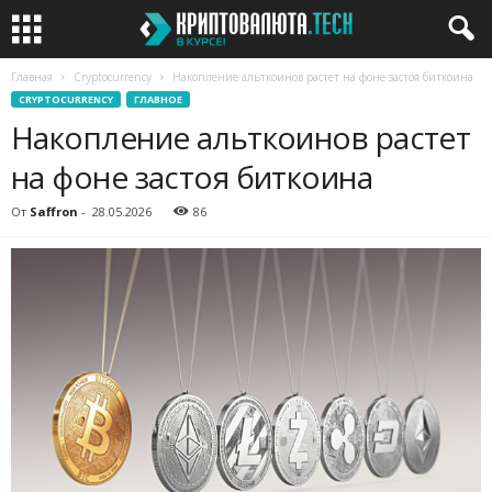
Главная
Cryptocurrency
Накопление альткоинов растет на фоне застоя биткоина
CRYPTOCURRENCY
ГЛАВНОЕ
Накопление альткоинов растет
на фоне застоя биткоина
От
Saffron
-
28.05.2026
86