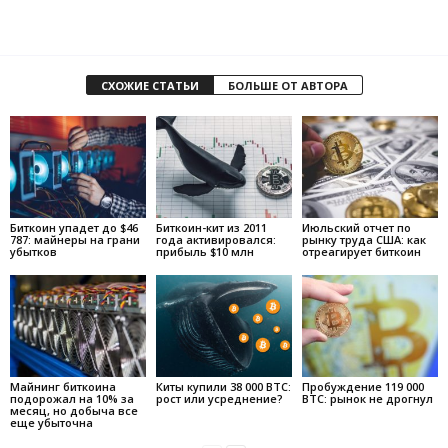
СХОЖИЕ СТАТЬИ
БОЛЬШЕ ОТ АВТОРА
Биткоин упадет до $46
Биткоин-кит из 2011
Июльский отчет по
787: майнеры на грани
года активировался:
рынку труда США: как
убытков
прибыль $10 млн
отреагирует биткоин
Майнинг биткоина
Киты купили 38 000 BTC:
Пробуждение 119 000
подорожал на 10% за
рост или усреднение?
BTC: рынок не дрогнул
месяц, но добыча все
еще убыточна