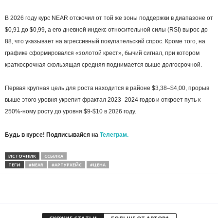
В 2026 году курс NEAR отскочил от той же зоны поддержки в диапазоне от
$0,91 до $0,99, а его дневной индекс относительной силы (RSI) вырос до
88, что указывает на агрессивный покупательский спрос. Кроме того, на
графике сформировался «золотой крест», бычий сигнал, при котором
краткосрочная скользящая средняя поднимается выше долгосрочной.
Первая крупная цель для роста находится в районе $3,38–$4,00, прорыв
выше этого уровня укрепит фрактал 2023–2024 годов и откроет путь к
250%-ному росту до уровня $9-$10 в 2026 году.
Будь в курсе! Подписывайся на
Телеграм.
ИСТОЧНИК
ССЫЛКА
ТЕГИ
#NEAR
#АРТУРХЕЙС
#ЦЕНА