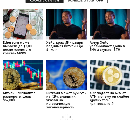
СХОЖИЕ СТАТЬИ
БОЛЬШЕ ОТ АВТОРА
Ethereum может
Хейс: крах ИИ-пузыря
Артур Хейс
вырасти до $3,000
поднимет биткоин до
увеличивает долю в
после «золотого
$1 млн
ENA и скупает ETH
креста» MVRV
Биткоин сигналит о
Биткоин может рухнуть
XRP падает на 67% от
развороте: цель
на 42%: аналитик
ATH: почему он слабее
$67,000
указал на
других топ-
историческую
криптовалют?
закономерность