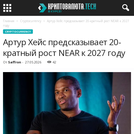
Главная
Cryptocurrency
Артур Хейс предсказывает 20-кратный рост NEAR к 2027
году
CRYPTOCURRENCY
Артур Хейс предсказывает 20-
кратный рост NEAR к 2027 году
От
Saffron
-
27.05.2026
42