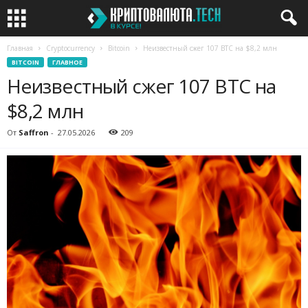
Главная
Cryptocurrency
Bitcoin
Неизвестный сжег 107 BTC на $8,2 млн
BITCOIN
ГЛАВНОЕ
Неизвестный сжег 107 BTC на
$8,2 млн
От
Saffron
-
27.05.2026
209