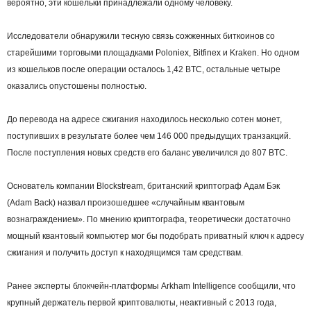
вероятно, эти кошельки принадлежали одному человеку.
Исследователи обнаружили тесную связь сожженных биткоинов со
старейшими торговыми площадками Poloniex, Bitfinex и Kraken. Но одном
из кошельков после операции осталось 1,42 BTC, остальные четыре
оказались опустошены полностью.
До перевода на адресе сжигания находилось несколько сотен монет,
поступивших в результате более чем 146 000 предыдущих транзакций.
После поступления новых средств его баланс увеличился до 807 BTC.
Основатель компании Blockstream, британский криптограф Адам Бэк
(Adam Back) назвал произошедшее «случайным квантовым
вознаграждением». По мнению криптографа, теоретически достаточно
мощный квантовый компьютер мог бы подобрать приватный ключ к адресу
сжигания и получить доступ к находящимся там средствам.
Ранее эксперты блокчейн-платформы Arkham Intelligence сообщили, что
крупный держатель первой криптовалюты, неактивный с 2013 года,