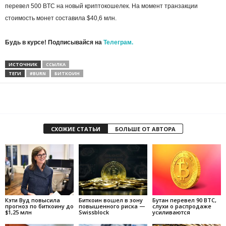
перевел 500 BTC на новый криптокошелек. На момент транзакции
стоимость монет составила $40,6 млн.
Будь в курсе! Подписывайся на
Телеграм.
ИСТОЧНИК
ССЫЛКА
ТЕГИ
#BURN
БИТКОИН
СХОЖИЕ СТАТЬИ
БОЛЬШЕ ОТ АВТОРА
Кэти Вуд повысила
Биткоин вошел в зону
Бутан перевел 90 BTC,
прогноз по биткоину до
повышенного риска —
слухи о распродаже
$1,25 млн
Swissblock
усиливаются