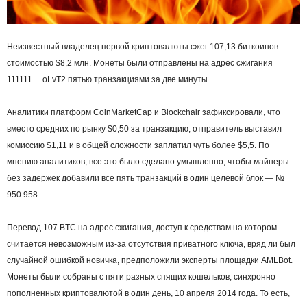
Неизвестный владелец первой криптовалюты сжег 107,13 биткоинов
стоимостью $8,2 млн. Монеты были отправлены на адрес сжигания
111111….oLvT2 пятью транзакциями за две минуты.
Аналитики платформ CoinMarketCap и Blockchair зафиксировали, что
вместо средних по рынку $0,50 за транзакцию, отправитель выставил
комиссию $1,11 и в общей сложности заплатил чуть более $5,5. По
мнению аналитиков, все это было сделано умышленно, чтобы майнеры
без задержек добавили все пять транзакций в один целевой блок — №
950 958.
Перевод 107 BTC на адрес сжигания, доступ к средствам на котором
считается невозможным из-за отсутствия приватного ключа, вряд ли был
случайной ошибкой новичка, предположили эксперты площадки AMLBot.
Монеты были собраны с пяти разных спящих кошельков, синхронно
пополненных криптовалютой в один день, 10 апреля 2014 года. То есть,