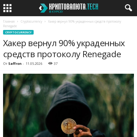
Главная
Cryptocurrency
Хакер вернул 90% украденных средств протоколу
Renegade
CRYPTOCURRENCY
Хакер вернул 90% украденных
средств протоколу Renegade
От
Saffron
-
11.05.2026
37