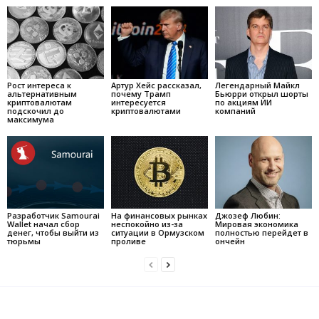
Рост интереса к
Артур Хейс рассказал,
Легендарный Майкл
альтернативным
почему Трамп
Бьюрри открыл шорты
криптовалютам
интересуется
по акциям ИИ
подскочил до
криптовалютами
компаний
максимума
Разработчик Samourai
На финансовых рынках
Джозеф Любин:
Wallet начал сбор
неспокойно из-за
Мировая экономика
денег, чтобы выйти из
ситуации в Ормузском
полностью перейдет в
тюрьмы
проливе
ончейн