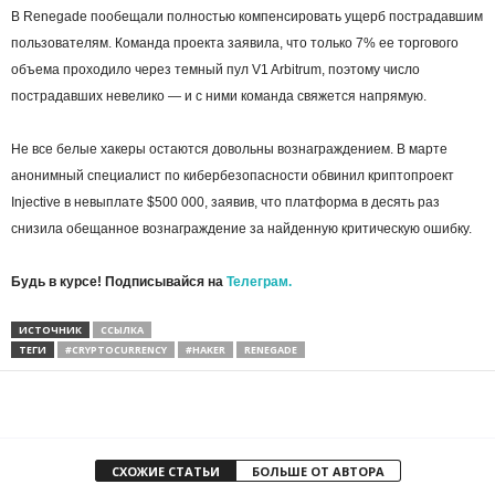
В Renegade пообещали полностью компенсировать ущерб пострадавшим
пользователям. Команда проекта заявила, что только 7% ее торгового
объема проходило через темный пул V1 Arbitrum, поэтому число
пострадавших невелико — и с ними команда свяжется напрямую.
Не все белые хакеры остаются довольны вознаграждением. В марте
анонимный специалист по кибербезопасности обвинил криптопроект
Injective в невыплате $500 000, заявив, что платформа в десять раз
снизила обещанное вознаграждение за найденную критическую ошибку.
Будь в курсе! Подписывайся на
Телеграм.
ИСТОЧНИК
ССЫЛКА
ТЕГИ
#CRYPTOCURRENCY
#HAKER
RENEGADE
СХОЖИЕ СТАТЬИ
БОЛЬШЕ ОТ АВТОРА