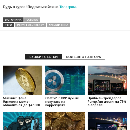
Будь в курсе! Подписывайся на
Телеграм.
ИСТОЧНИК
ССЫЛКА
ТЕГИ
#CRYPTOCURRENCY
#АНАЛИТИКА
СХОЖИЕ СТАТЬИ
БОЛЬШЕ ОТ АВТОРА
Мнение: Цена
ChatGPT: XRP лучше
Прибыль трейдеров
биткоина может
покупать на
Pump.fun достигла 73%
обвалиться до $47 000
коррекциях
в апреле