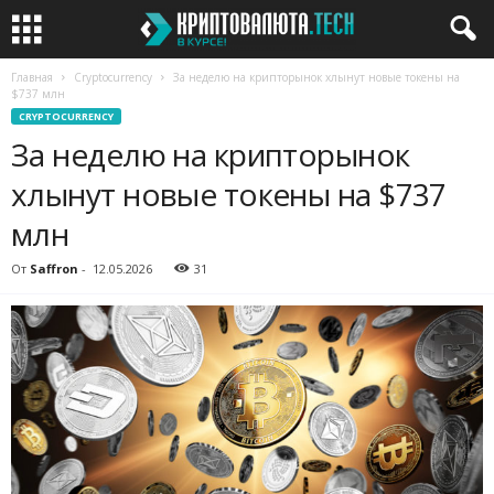
Главная
Cryptocurrency
За неделю на крипторынок хлынут новые токены на
$737 млн
CRYPTOCURRENCY
За неделю на крипторынок
хлынут новые токены на $737
млн
От
Saffron
-
12.05.2026
31