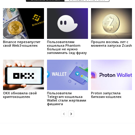
Binance перезапустит
Пользователям
Прошло восемь лет с
свой Web3-кошелек
кошелька Phantom
момента запуска Zcash
больше не нужно
запоминать сид-фразу
OKX обновила свой
Пользователи
Proton запустила
криптокошелек
Telegram-кошелька
биткоин-кошелек
Wallet стали жертвами
фишинга