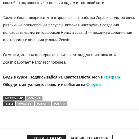
способен подключаться к полным нодам и тестовой сети.
Также в блоге говорится, что в процессе разработки Zepio использовались
различные опенсорсные ресурсы, включая инструмент создания
пользовательских интерфейсов React и zcashd — механизм соединения
платформы с полными узлами Zcash.
Отметим, что над альтернативным клиентом для криптовалюты
Zcash работает Parity Technologies.
Будь в курсе! Подписывайся на Криптовалюта.Tech в
Telegram.
Обсудить актуальные новости и события на
Форуме
ИСТОЧНИК
ССЫЛКА
ТЕГИ
#WALLET
#ZCASH
#ZEPIO
СХОЖИЕ СТАТЬИ
БОЛЬШЕ ОТ АВТОРА