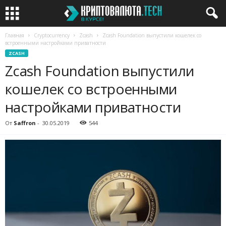
Главная
Cryptocurrency
Zcash
Zcash Foundation выпустили кошелек со
встроенными настройками приватности
ZCASH
Zcash Foundation выпустили
кошелек со встроенными
настройками приватности
От
Saffron
-
30.05.2019
544