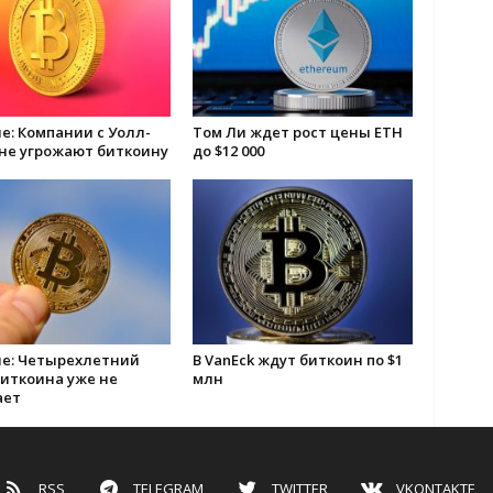
: Компании с Уолл-
Том Ли ждет рост цены ETH
 не угрожают биткоину
до $12 000
е: Четырехлетний
В VanEck ждут биткоин по $1
биткоина уже не
млн
ает
RSS
TELEGRAM
TWITTER
VKONTAKTE