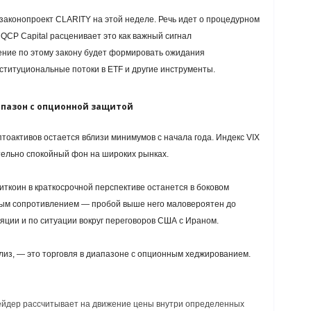
законопроект CLARITY на этой неделе. Речь идет о процедурном
 QCP Capital расценивает это как важный сигнал
ение по этому закону будет формировать ожидания
ституциональные потоки в ETF и другие инструменты.
апазон с опционной защитой
птоактивов остается вблизи минимумов с начала года. Индекс VIX
ительно спокойный фон на широких рынках.
биткоин в краткосрочной перспективе останется в боковом
вым сопротивлением — пробой выше него маловероятен до
ции и по ситуации вокруг переговоров США с Ираном.
лиз, — это торговля в диапазоне с опционным хеджированием.
рейдер рассчитывает на движение цены внутри определенных