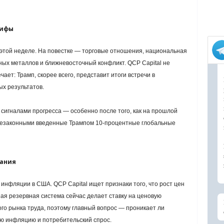
рифы
 этой неделе. На повестке — торговые отношения, национальная
ных металлов и ближневосточный конфликт. QCP Capital не
ет: Трамп, скорее всего, представит итоги встречи в
ых результатов.
сигналами прогресса — особенно после того, как на прошлой
 незаконными введенные Трампом 10-процентные глобальные
мания
инфляции в США. QCP Capital ищет признаки того, что рост цен
ная резервная система сейчас делает ставку на ценовую
го рынка труда, поэтому главный вопрос — проникает ли
ую инфляцию и потребительский спрос.