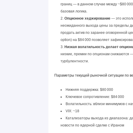
границ — в данном случае между ~$80 000
базовая логика.
Опционное хеджирование
— это испол
неожиданного выхода цены за пределы диа
продать актив по заранее оговоренной цен
option) на $84 000 позволяет зафиксирова
Низкая волатильность делает опцио
низкие, премии по опционам снижаются — 
турбулентности.
Параметры текущей рыночной ситуации по в
Нижняя поддержка: $80 000
Ключевое сопротивление: $84 000
Волатильность: вблизи минимумов с на
VIX: ~18
Катализаторы выхода из диапазона: да
новости по ядерной сделке с Ираном