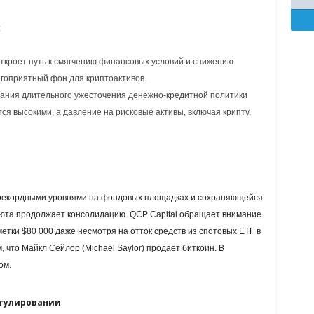
:
ткроет путь к смягчению финансовых условий и снижению
гоприятный фон для криптоактивов.
ания длительного ужесточения денежно-кредитной политики
ся высокими, а давление на рисковые активы, включая крипту,
рекордными уровнями на фондовых площадках и сохраняющейся
юта продолжает консолидацию. QCP Capital обращает внимание
етки $80 000 даже несмотря на отток средств из спотовых ETF в
, что Майкл Сейлор (Michael Saylor) продает биткоин. В
ом.
егулировании