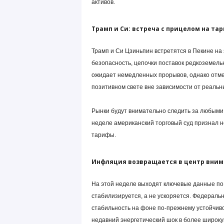
активов.
Трамп и Си: встреча с прицелом на та
Трамп и Си Цзиньпин встретятся в Пекине на
безопасность, цепочки поставок редкоземель
ожидает немедленных прорывов, однако отмеча
позитивном свете вне зависимости от реальн
Рынки будут внимательно следить за любыми 
неделе американский торговый суд признал
тарифы.
Инфляция возвращается в центр вни
На этой неделе выходят ключевые данные по 
стабилизируется, а не ускоряется. Федераль
стабильность на фоне по-прежнему устойчиво
недавний энергетический шок в более широк