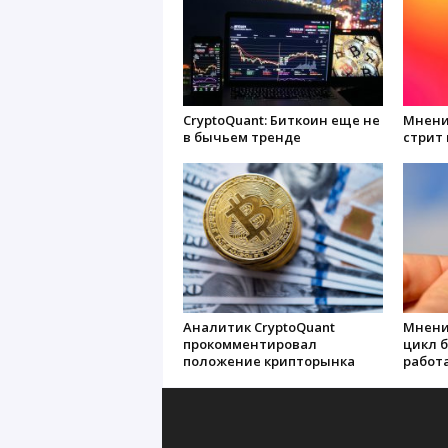
CryptoQuant: Биткоин еще не
Мнение
в бычьем тренде
стрит
Аналитик CryptoQuant
Мнени
прокомментировал
цикл 
положение крипторынка
работ