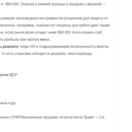
 и ~$84 000. Покупка у нижней границы и продажа у верхней —
ьзование производных инструментов (опционов) для защиты от
пазона. Например, покупка пут-опциона (put option) дает право
е, если рынок резко упадет ниже $80 000. Колл-опцион (call
ть прибыль при пробое вверх.
ны дешевле
: когда VIX и подразумеваемая волатильность крипты
то есть страховка обходится дешевле, чем в периоды
ерсии QCP:
чала года
нные CPI/PPI/розничные продажи, итоги встречи Трамп — Си,