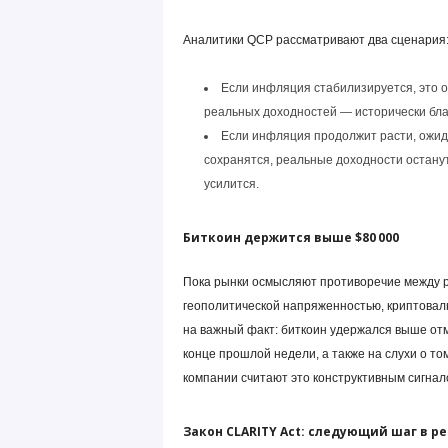
Аналитики QCP рассматривают два сценария
Если инфляция стабилизируется, это о
реальных доходностей — исторически бла
Если инфляция продолжит расти, ожид
сохранятся, реальные доходности останут
усилится.
Биткоин держится выше $80 000
Пока рынки осмысляют противоречие между 
геополитической напряженностью, криптовал
на важный факт: биткоин удержался выше отм
конце прошлой недели, а также на слухи о том
компании считают это конструктивным сигнал
Закон CLARITY Act: следующий шаг в р