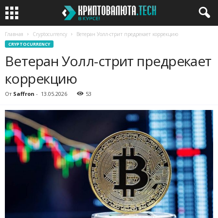
Главная
Cryptocurrency
Ветеран Уолл-стрит предрекает коррекцию
CRYPTOCURRENCY
Ветеран Уолл-стрит предрекает
коррекцию
От
Saffron
-
13.05.2026
53