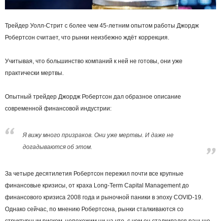
Трейдер Уолл-Стрит с более чем 45-летним опытом работы Джордж
Робертсон считает, что рынки неизбежно ждёт коррекция.
Учитывая, что большинство компаний к ней не готовы, они уже
практически мертвы.
Опытный трейдер Джордж Робертсон дал образное описание
современной финансовой индустрии:
Я вижу много призраков. Они уже мертвы. И даже не
догадываются об этом.
За четыре десятилетия Робертсон пережил почти все крупные
финансовые кризисы, от краха Long-Term Capital Management до
финансового кризиса 2008 года и рыночной паники в эпоху COVID-19.
Однако сейчас, по мнению Робертсона, рынки сталкиваются со
структурным риском, непохожим ни на что, с чем он сталкивался раньше.