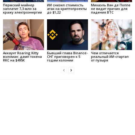
Пермский майнер
ИИ снизил стоимость
Михаэль Ван де Поппе
заплатит 7,3 млн за
атак на криптопроекты
не видит причин для
кражу электроэнергии
до $1,22
падения BTC
Аккаунт Roaring Kitty
Бывший глава Binance-
Чем отличается
взломан: дамп токена
СНГ приговорен к 5
реальный ИИ-стартап
RKC на $495K
годам колонии
от пузыря