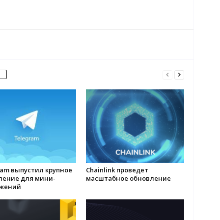
ram выпустил крупное
Chainlink проведет
ление для мини-
масштабное обновление
жений