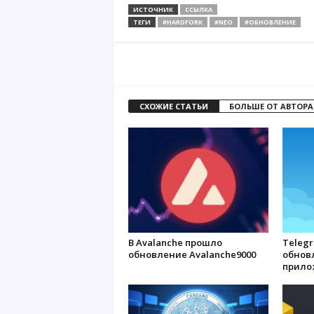
ИСТОЧНИК
ССЫЛКА
ТЕГИ
#HARDFORK
#NEO
#ОБНОВЛЕНИЕ
СХОЖИЕ СТАТЬИ
БОЛЬШЕ ОТ АВТОРА
В Avalanche прошло
Teleg
обновление Avalanche9000
обнов
прило