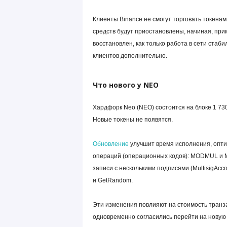
Клиенты Binance не смогут торговать токена
средств будут приостановлены, начиная, прим
восстановлен, как только работа в сети стаб
клиентов дополнительно.
Что нового у NEO
Хардфорк Neo (NEO) состоится на блоке 1 730
Новые токены не появятся.
Обновление
улучшит время исполнения, опти
операций (операционных кодов): MODMUL и M
записи с несколькими подписями (MultisigAcco
и GetRandom.
Эти изменения повлияют на стоимость транза
одновременно согласились перейти на новую