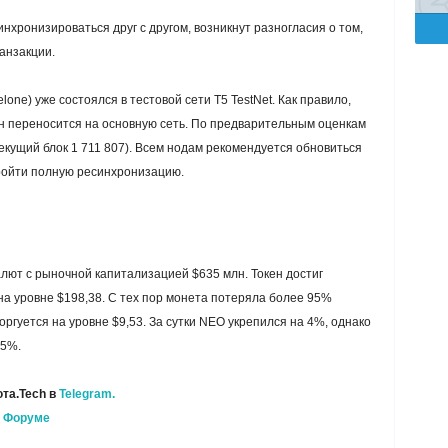
инхронизироваться друг с другом, возникнут разногласия о том,
ранзакции.
one) уже состоялся в тестовой сети T5 TestNet. Как правило,
н переносится на основную сеть. По предварительным оценкам
текущий блок 1 711 807). Всем нодам рекомендуется обновиться
пройти полную ресинхронизацию.
алют с рыночной капитализацией $635 млн. Токен достиг
на уровне $198,38. С тех пор монета потеряла более 95%
ргуется на уровне $9,53. За сутки NEO укрепился на 4%, однако
25%.
та.Tech в
Telegram.
а
Форуме