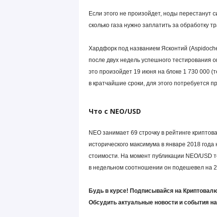
Если этого не произойдет, ноды перестанут с
сколько газа нужно заплатить за обработку т
Хардфорк под названием Ясконтий (Aspidochel
после двух недель успешного тестирования о
это произойдет 19 июня на блоке 1 730 000 (
в кратчайшие сроки, для этого потребуется 
Что с NEO/USD
NEO занимает 69 строчку в рейтинге криптов
исторического максимума в январе 2018 года 
стоимости. На момент публикации NEO/USD то
в недельном соотношении он подешевел на 
Будь в курсе! Подписывайся на Криптовалю
Обсудить актуальные новости и события н