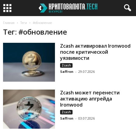
Главная
Теги
#обновление
Тег: #обновление
Zcash активировал Ironwood
после критической
уязвимости
Zcash
Saffron
-
29.07.2026
Zcash может перенести
активацию апгрейда
Ironwood
Zcash
Saffron
-
03.07.2026