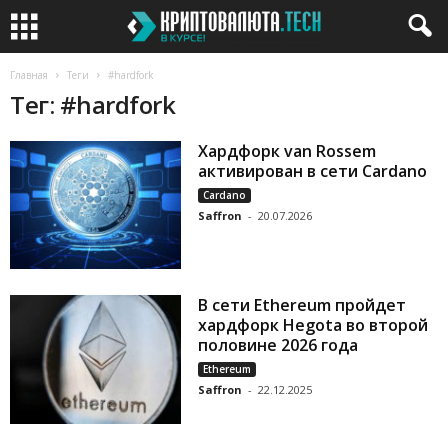
Главная
Теги
#hardfork
Тег: #hardfork
Хардфорк van Rossem
активирован в сети Cardano
Cardano
Saffron
-
20.07.2026
В сети Ethereum пройдет
хардфорк Hegota во второй
половине 2026 года
Ethereum
Saffron
-
22.12.2025