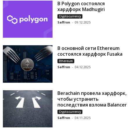
В Polygon состоялся
хардфорк Madhugiri
Cryptocurrency
Saffron
-
09.12.2025
В основной сети Ethereum
состоялся хардфорк Fusaka
Ethereum
Saffron
-
04.12.2025
Berachain провела хардфорк,
чтобы устранить
последствия взлома Balancer
Cryptocurrency
Saffron
-
04.11.2025