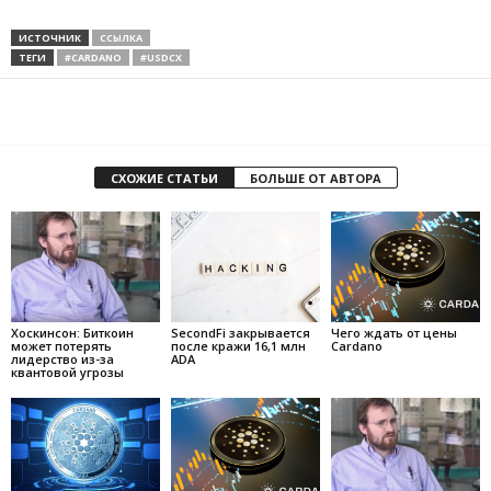
ИСТОЧНИК
ССЫЛКА
ТЕГИ
#CARDANO
#USDCX
СХОЖИЕ СТАТЬИ
БОЛЬШЕ ОТ АВТОРА
Хоскинсон: Биткоин
SecondFi закрывается
Чего ждать от цены
может потерять
после кражи 16,1 млн
Cardano
лидерство из-за
ADA
квантовой угрозы