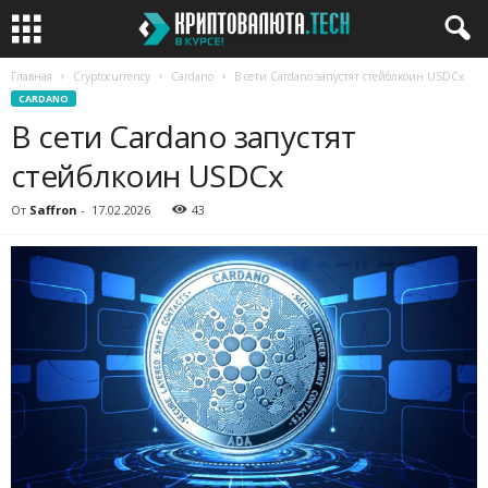
Главная
Cryptocurrency
Cardano
В сети Cardano запустят стейблкоин USDCx
CARDANO
В сети Cardano запустят
стейблкоин USDCx
От
Saffron
-
17.02.2026
43