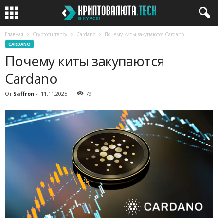
Главная
Cryptocurrency
Cardano
Почему киты закупаются Cardano
CARDANO
Почему киты закупаются
Cardano
От
Saffron
-
11.11.2025
79