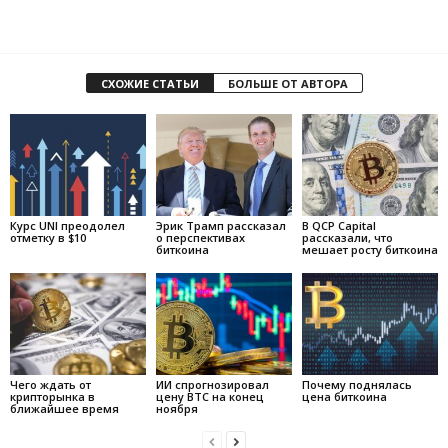
СХОЖИЕ СТАТЬИ
БОЛЬШЕ ОТ АВТОРА
Курс UNI преодолел
Эрик Трамп рассказал
В QCP Capital
отметку в $10
о перспективах
рассказали, что
биткоина
мешает росту биткоина
Чего ждать от
ИИ спрогнозировал
Почему поднялась
крипторынка в
цену BTC на конец
цена биткоина
ближайшее время
ноября