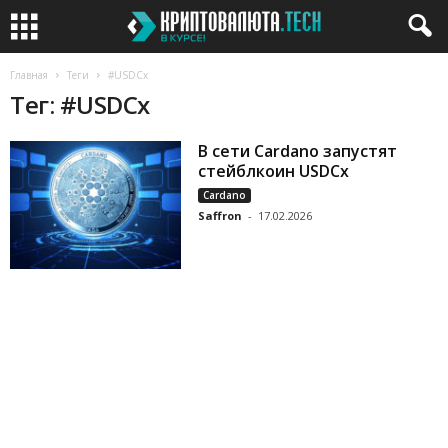
Главная
Теги
#USDCx
Тег: #USDCx
В сети Cardano запустят
стейблкоин USDCx
Cardano
Saffron
-
17.02.2026