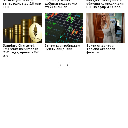
запас эфира до 5,8 млн
добавит поддержку
обнулил комиссии для
ETH
стейблкоинов
ETF на эфир и Solana
Standard Chartered:
Зачем криптобиржам
Токен от дочери
Ethereum как Amazon
нужны лицензии
Трампа оказался
2001 года, прогноз $40
фейком
000