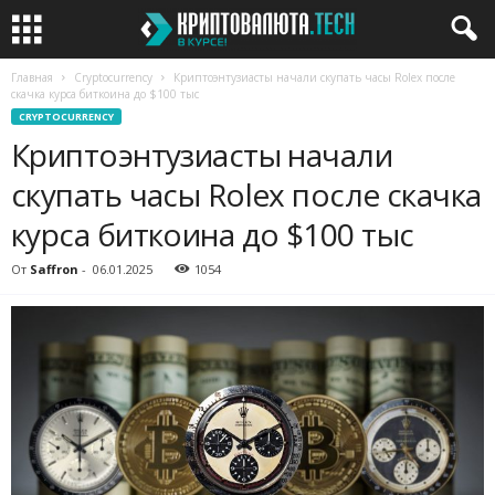
Главная
Cryptocurrency
Криптоэнтузиасты начали скупать часы Rolex после
скачка курса биткоина до $100 тыс
CRYPTOCURRENCY
Криптоэнтузиасты начали
скупать часы Rolex после скачка
курса биткоина до $100 тыс
От
Saffron
-
06.01.2025
1054