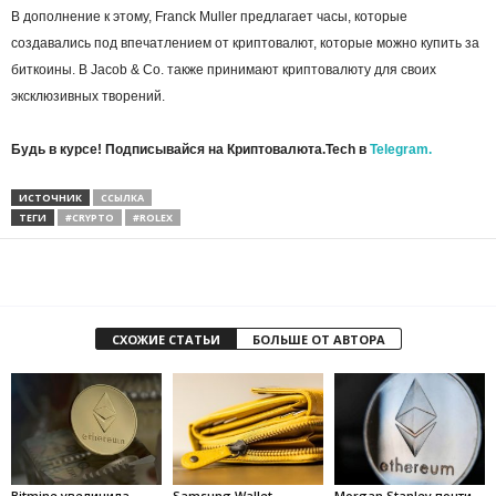
В дополнение к этому, Franck Muller предлагает часы, которые
создавались под впечатлением от криптовалют, которые можно купить за
биткоины. В Jacob & Co. также принимают криптовалюту для своих
эксклюзивных творений.
Будь в курсе! Подписывайся на Криптовалюта.Tech в
Telegram.
ИСТОЧНИК
ССЫЛКА
ТЕГИ
#CRYPTO
#ROLEX
СХОЖИЕ СТАТЬИ
БОЛЬШЕ ОТ АВТОРА
Bitmine увеличила
Samsung Wallet
Morgan Stanley почти