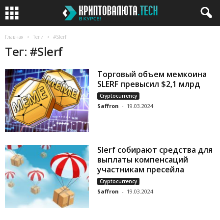
Главная
Теги
#Slerf
Тег: #Slerf
Торговый объем мемкоина
SLERF превысил $2,1 млрд
Cryptocurrency
Saffron
-
19.03.2024
Slerf собирают средства для
выплаты компенсаций
участникам пресейла
Cryptocurrency
Saffron
-
19.03.2024