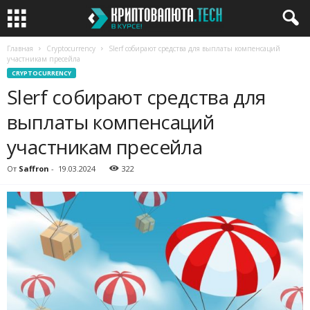
Главная
Cryptocurrency
Slerf собирают средства для выплаты компенсаций
участникам пресейла
CRYPTOCURRENCY
Slerf собирают средства для
выплаты компенсаций
участникам пресейла
От
Saffron
-
19.03.2024
322