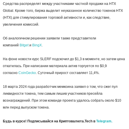
Средства распределят между участниками частной продажи на HTX
Global. Кроме того, биржа выделит неуказанное количество токенов HTX
(HTX) для стимулирования торговой активности и, как следствие,
увеличения комиссий.
Об аналогичном решении заявили также представители
компаний
Bitget
и
BingX
.
На фоне новости курс SLERF подскочил до $1,3 в моменте, но затем цена
откатилась. При написании материала актив торгуется по $0,9
согласно
CoinGecko
. Суточный прирост составляет 11,4%.
18 марта 2024 года разработчик мемкоина заявил о том, что сжег пул
ликвидности токена, тем самым лишив участников пресейла
вознаграждений. При этом команде проекта удалось собрать около $10
млн перед выпуском токена.
Будь в курсе! Подписывайся на Криптовалюта.Tech в
Telegram.