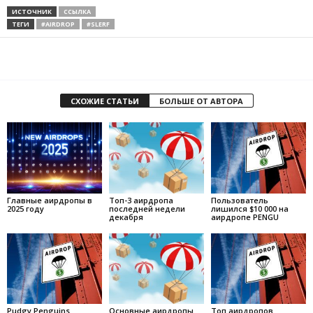
ИСТОЧНИК
ССЫЛКА
ТЕГИ
#AIRDROP
#SLERF
СХОЖИЕ СТАТЬИ
БОЛЬШЕ ОТ АВТОРА
Главные аирдропы в
Топ-3 аирдропа
Пользователь
2025 году
последней недели
лишился $10 000 на
декабря
аирдропе PENGU
Pudgy Penguins
Основные аирдропы
Топ аирдропов