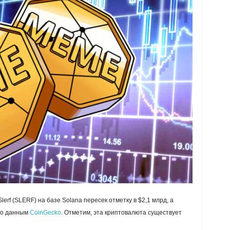
erf (SLERF) на базе Solana пересек отметку в $2,1 млрд, а
 по данным
CoinGecko
. Отметим, эта криптовалюта существует