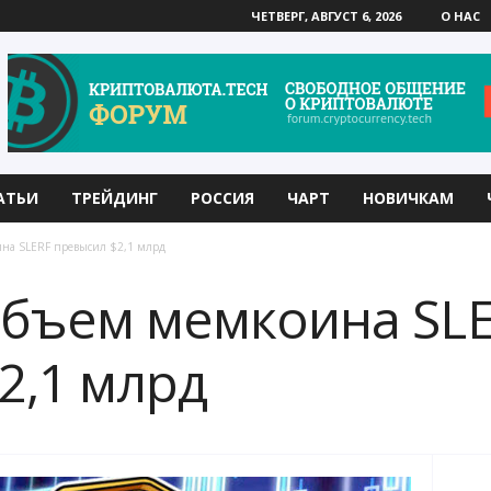
ЧЕТВЕРГ, АВГУСТ 6, 2026
О НАС
АТЬИ
ТРЕЙДИНГ
РОССИЯ
ЧАРТ
НОВИЧКАМ
на SLERF превысил $2,1 млрд
объем мемкоина SL
2,1 млрд