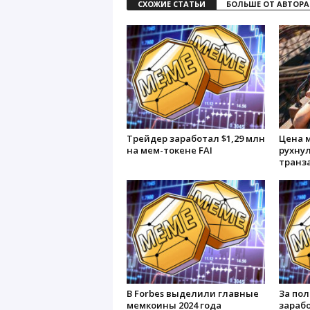
СХОЖИЕ СТАТЬИ
БОЛЬШЕ ОТ АВТОРА
Трейдер заработал $1,29 млн
Цена 
на мем-токене FAI
рухнул
транз
В Forbes выделили главные
За по
мемкоины 2024 года
зарабо