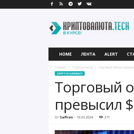
К
р
и
п
т
о
в
HOME
ЛЕНТА
ALERT
СТ
а
л
Главная
Cryptocurrency
Торговый объем мемкои
ю
CRYPTOCURRENCY
т
Торговый 
а
.
T
превысил $
e
c
h
От
Saffron
-
19.03.2024
371