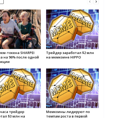
мем-токена SHARPEI
Трейдер заработал $2 млн
а на 96% после одной
на мемкоине HIPPO
акции
лчаса трейдер
Мемкоины лидируют по
тал $3 млн на
темпам роста в первой